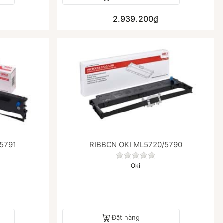
2.939.200₫
5791
RIBBON OKI ML5720/5790
 đánh giá nào cho sản phẩm này.
Chưa có đánh giá nào ch
Oki
Đặt hàng