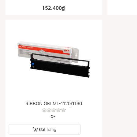
152.400₫
RIBBON OKI ML-1120/1190
Chưa có đánh giá nào cho sản phẩm nà
Oki
Đặt hàng