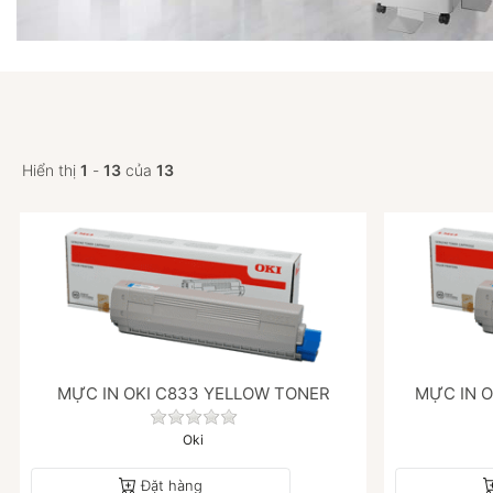
Hiển thị
1
-
13
của
13
MỰC IN OKI C833 YELLOW TONER
MỰC IN 
Chưa có đánh giá nào cho sản phẩm nà
Oki
Đặt hàng