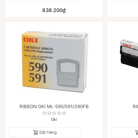
838.200₫
RIBBON OKI ML-590/591/390FB
RI
Chưa có đánh giá nào cho sản phẩm nà
Oki
Đặt hàng