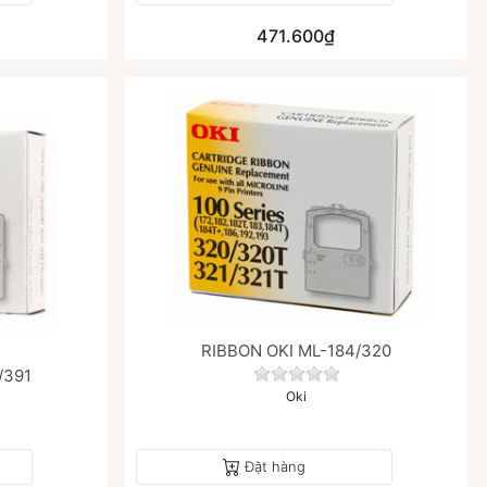
471.600₫
RIBBON OKI ML-184/320
/391
Chưa có đánh giá nào ch
Oki
 đánh giá nào cho sản phẩm này.
Đặt hàng