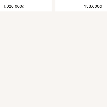
1.026.000₫
153.600₫
y.