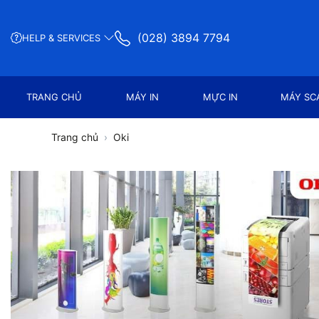
(028) 3894 7794
HELP & SERVICES
TRANG CHỦ
MÁY IN
MỰC IN
MÁY SC
Trang chủ
Oki