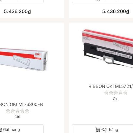
5.436.200₫
5.436.200₫
RIBBON OKI ML5721/
Chưa có
Oki
BON OKI ML-6300FB
y.
Chưa có đánh giá nào cho sản phẩm này.
Oki
Đặt hàng
Đặt hàng