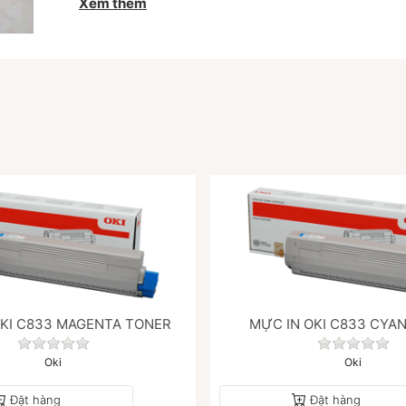
Xem thêm
một trong những thương hiệu tiên phong trong 
phục vụ doanh nghiệp và chính phủ trên toàn c
OKI C833 MAGENTA TONER
MỰC IN OKI C833 CYA
y.
Chưa có đánh giá nào cho sản phẩm này.
Chưa có
Oki
Oki
Đặt hàng
Đặt hàng