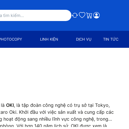
So sánh
Ưa thích
Giỏ hàng
PHOTOCOPY
LINH KIỆN
DỊCH VỤ
TIN TỨC
 là
OKI
, là tập đoàn công nghệ có trụ sở tại Tokyo,
aro Oki. Khởi đầu với việc sản xuất và cung cấp các
g hoạt động sang nhiều lĩnh vực công nghệ, trong
n phòng. Với hơn 140 năm lịch sử, OKI được xem là