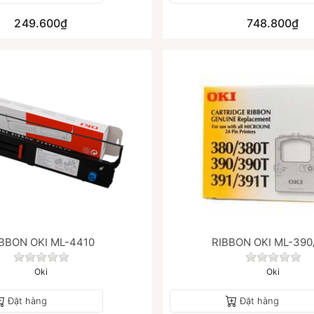
249.600₫
748.800₫
BBON OKI ML-4410
RIBBON OKI ML-390
y.
Chưa có đánh giá nào cho sản phẩm này.
Chưa có
Oki
Oki
Đặt hàng
Đặt hàng