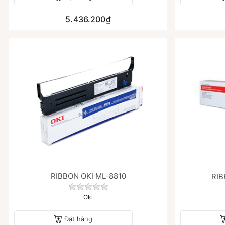
5.436.200₫
RIBBON OKI ML-8810
RIB
Chưa có đánh giá nào cho sản phẩm nà
Oki
Đặt hàng