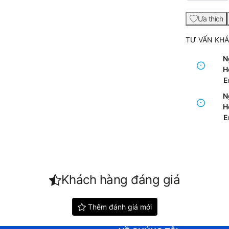
Ưa thích
TƯ VẤN KH
N
Ho
E
N
Ho
E
Khách hàng đáng giá
Thêm đánh giá mới