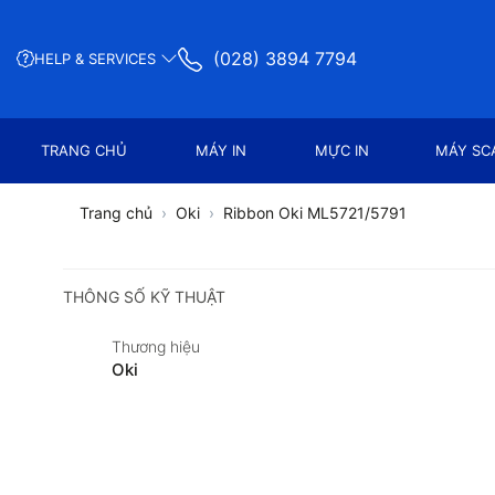
(028) 3894 7794
HELP & SERVICES
TRANG CHỦ
MÁY IN
MỰC IN
MÁY SC
Trang chủ
Oki
Ribbon Oki ML5721/5791
THÔNG SỐ KỸ THUẬT
Thương hiệu
Oki