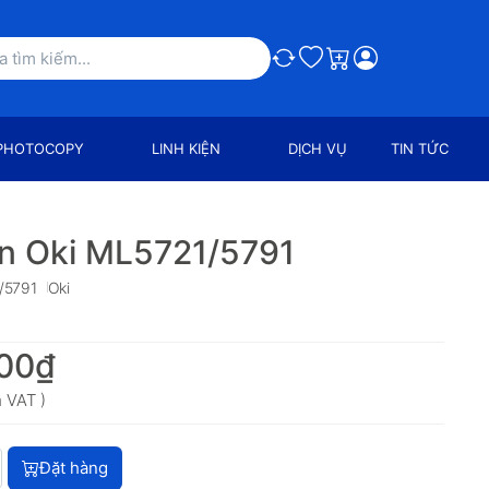
So sánh
Ưa thích
Giỏ hàng
PHOTOCOPY
LINH KIỆN
DỊCH VỤ
TIN TỨC
n Oki ML5721/5791
/5791
Oki
00₫
 VAT )
Ribbon Oki ML5721/5791 với giá 748.800₫, số lượng 1.
Đặt hàng