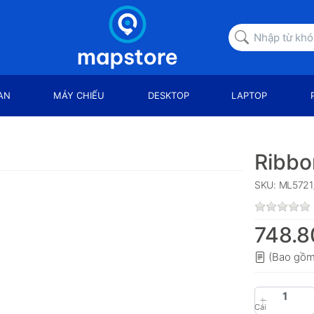
AN
MÁY CHIẾU
DESKTOP
LAPTOP
Ribbo
SKU: ML5721
748.8
(Bao gồm
Cái