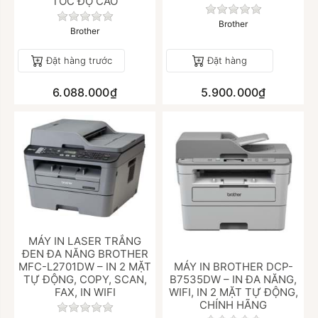
TỐC ĐỘ CAO
Chưa có đánh giá
Chưa có đánh giá nào cho sản phẩm này.
Brother
Brother
Đặt hàng trước
Đặt hàng
6.088.000₫
5.900.000₫
MÁY IN LASER TRẮNG
ĐEN ĐA NĂNG BROTHER
MFC-L2701DW – IN 2 MẶT
MÁY IN BROTHER DCP-
TỰ ĐỘNG, COPY, SCAN,
B7535DW – IN ĐA NĂNG,
FAX, IN WIFI
WIFI, IN 2 MẶT TỰ ĐỘNG,
CHÍNH HÃNG
Chưa có đánh giá nào cho sản phẩm này.