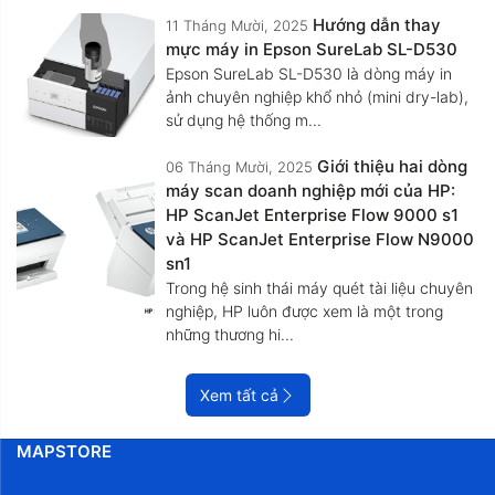
Hướng dẫn thay
11 Tháng Mười, 2025
mực máy in Epson SureLab SL-D530
Epson SureLab SL-D530 là dòng máy in
ảnh chuyên nghiệp khổ nhỏ (mini dry-lab),
sử dụng hệ thống m...
Giới thiệu hai dòng
06 Tháng Mười, 2025
máy scan doanh nghiệp mới của HP:
HP ScanJet Enterprise Flow 9000 s1
và HP ScanJet Enterprise Flow N9000
sn1
Trong hệ sinh thái máy quét tài liệu chuyên
nghiệp, HP luôn được xem là một trong
những thương hi...
Xem tất cả
MAPSTORE