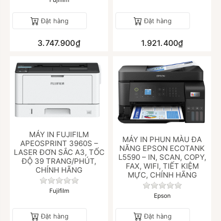
Đặt hàng
Đặt hàng
3.747.900₫
1.921.400₫
MÁY IN FUJIFILM
MÁY IN PHUN MÀU ĐA
APEOSPRINT 3960S –
NĂNG EPSON ECOTANK
LASER ĐƠN SẮC A3, TỐC
L5590 – IN, SCAN, COPY,
ĐỘ 39 TRANG/PHÚT,
FAX, WIFI, TIẾT KIỆM
CHÍNH HÃNG
MỰC, CHÍNH HÃNG
Chưa có đánh giá nào cho sản phẩm này.
Chưa có đánh giá
Fujifilm
Epson
Đặt hàng
Đặt hàng