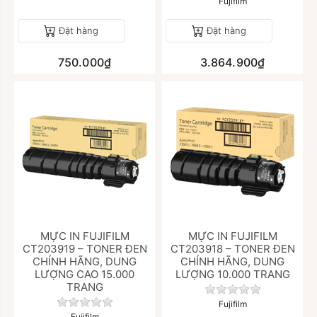
Fujifilm
Đặt hàng
Đặt hàng
750.000₫
3.864.900₫
MỰC IN FUJIFILM
MỰC IN FUJIFILM
CT203919 – TONER ĐEN
CT203918 – TONER ĐEN
CHÍNH HÃNG, DUNG
CHÍNH HÃNG, DUNG
LƯỢNG CAO 15.000
LƯỢNG 10.000 TRANG
TRANG
Chưa có đánh giá
Chưa có đánh giá nào cho sản phẩm này.
Fujifilm
Fujifilm