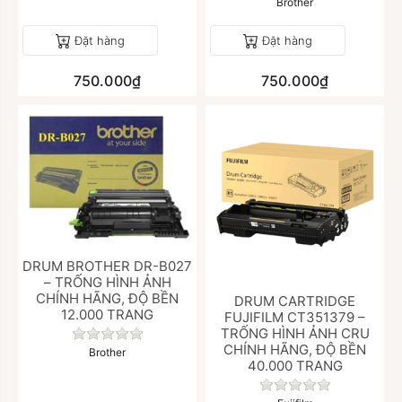
Brother
Đặt hàng
Đặt hàng
750.000₫
750.000₫
DRUM BROTHER DR-B027
– TRỐNG HÌNH ẢNH
CHÍNH HÃNG, ĐỘ BỀN
DRUM CARTRIDGE
12.000 TRANG
FUJIFILM CT351379 –
TRỐNG HÌNH ẢNH CRU
Chưa có đánh giá nào cho sản phẩm này.
CHÍNH HÃNG, ĐỘ BỀN
Brother
40.000 TRANG
Chưa có đánh giá