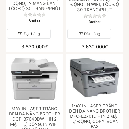
ĐỘNG, IN MẠNG LAN,
ĐỘNG, IN WIFI, TỐC ĐỘ
TỐC ĐỘ 30 TRANG/PHÚT
30 TRANG/PHÚT
Chưa có đánh giá nào cho sản phẩm này.
Chưa có đánh giá
Brother
Brother
Đặt hàng
Đặt hàng
3.630.000₫
3.630.000₫
MÁY IN LASER TRẮNG
MÁY IN LASER TRẮNG
ĐEN ĐA NĂNG BROTHER
ĐEN ĐA NĂNG BROTHER
MFC-L2701D – IN 2 MẶT
DCP-B7640DW – IN 2
TỰ ĐỘNG, COPY, SCAN,
MẶT TỰ ĐỘNG, IN WIFI,
FAX