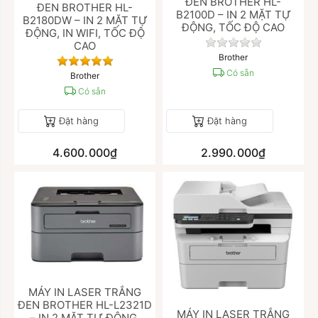
ĐEN BROTHER HL-
ĐEN BROTHER HL-
B2100D – IN 2 MẶT TỰ
B2180DW – IN 2 MẶT TỰ
ĐỘNG, TỐC ĐỘ CAO
ĐỘNG, IN WIFI, TỐC ĐỘ
Chưa có đánh giá
CAO
Brother
Đánh giá
Có sẵn
Brother
Có sẵn
Đặt hàng
Đặt hàng
4.600.000₫
2.990.000₫
MÁY IN LASER TRẮNG
ĐEN BROTHER HL-L2321D
MÁY IN LASER TRẮNG
– IN 2 MẶT TỰ ĐỘNG,