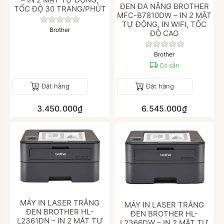
ĐEN ĐA NĂNG BROTHER
TỐC ĐỘ 30 TRANG/PHÚT
MFC-B7810DW – IN 2 MẶT
Chưa có đánh giá nào cho sản phẩm này.
TỰ ĐỘNG, IN WIFI, TỐC
Brother
ĐỘ CAO
Chưa có đánh giá
Brother
Có sẵn
Đặt hàng
Đặt hàng
3.450.000₫
6.545.000₫
MÁY IN LASER TRẮNG
MÁY IN LASER TRẮNG
ĐEN BROTHER HL-
ĐEN BROTHER HL-
L2361DN – IN 2 MẶT TỰ
L2366DW – IN 2 MẶT TỰ