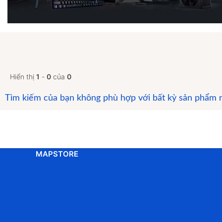
Hiển thị
1
-
0
của
0
Tìm kiếm của bạn không phù hợp với bất kỳ sản phẩm 
MAPSTORE