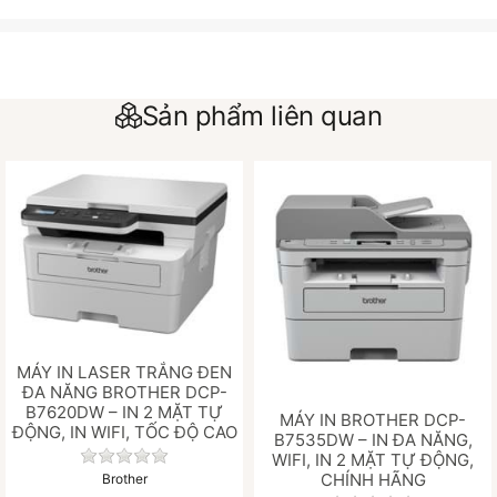
Sản phẩm liên quan
MÁY IN LASER TRẮNG ĐEN
ĐA NĂNG BROTHER DCP-
B7620DW – IN 2 MẶT TỰ
MÁY IN BROTHER DCP-
ĐỘNG, IN WIFI, TỐC ĐỘ CAO
B7535DW – IN ĐA NĂNG,
Chưa có đánh giá nào cho sản phẩm này.
WIFI, IN 2 MẶT TỰ ĐỘNG,
CHÍNH HÃNG
Brother