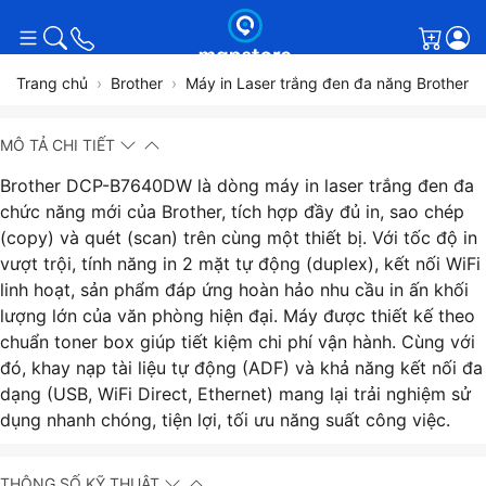
Giỏ h
Trang chủ
Brother
Máy in Laser trắng đen đa năng Brother D
MÔ TẢ CHI TIẾT
Brother DCP-B7640DW là dòng máy in laser trắng đen đa
chức năng mới của Brother, tích hợp đầy đủ in, sao chép
(copy) và quét (scan) trên cùng một thiết bị. Với tốc độ in
vượt trội, tính năng in 2 mặt tự động (duplex), kết nối WiFi
linh hoạt, sản phẩm đáp ứng hoàn hảo nhu cầu in ấn khối
lượng lớn của văn phòng hiện đại. Máy được thiết kế theo
chuẩn toner box giúp tiết kiệm chi phí vận hành. Cùng với
đó, khay nạp tài liệu tự động (ADF) và khả năng kết nối đa
dạng (USB, WiFi Direct, Ethernet) mang lại trải nghiệm sử
dụng nhanh chóng, tiện lợi, tối ưu năng suất công việc.
THÔNG SỐ KỸ THUẬT