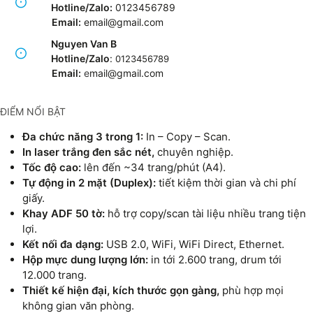
Hotline/Zalo:
0123456789
Email:
email@gmail.com
Nguyen Van B
Hotline/Zalo
:
0123456789
Email:
e
mail@gmail.com
ĐIỂM NỔI BẬT
Đa chức năng 3 trong 1:
In – Copy – Scan.
In laser trắng đen sắc nét,
chuyên nghiệp.
Tốc độ cao:
lên đến ~34 trang/phút (A4).
Tự động in 2 mặt (Duplex):
tiết kiệm thời gian và chi phí
giấy.
Khay ADF 50 tờ:
hỗ trợ copy/scan tài liệu nhiều trang tiện
lợi.
Kết nối đa dạng:
USB 2.0, WiFi, WiFi Direct, Ethernet.
Hộp mực dung lượng lớn:
in tới 2.600 trang, drum tới
12.000 trang.
Thiết kế hiện đại, kích thước gọn gàng,
phù hợp mọi
không gian văn phòng.