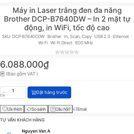
Máy in Laser trắng đen đa năng
Brother DCP-B7640DW – In 2 mặt tự
động, in WiFi, tốc độ cao
SKU: DCP-B7640CDW
Brother
In, Scan, Copy
USB 2.0
Ethernet
Wi-Fi
Wi-Fi Direct
600 MHz
6.088.000₫
(Bao gồm VAT )
Đặt hàng trước
Cái
Ưa thích
So sánh
Câu hỏi?
Email
TƯ VẤN KHÁCH HÀNG
Nguyen Van A