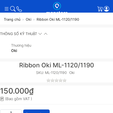
Giỏ h
Trang chủ
Oki
Ribbon Oki ML-1120/1190
THÔNG SỐ KỸ THUẬT
Thương hiệu
Oki
Ribbon Oki ML-1120/1190
SKU: ML-1120/1190
Oki
150.000₫
(Bao gồm VAT )
Ribbon Oki ML-1120/1190 với giá 150.000₫, số lượn