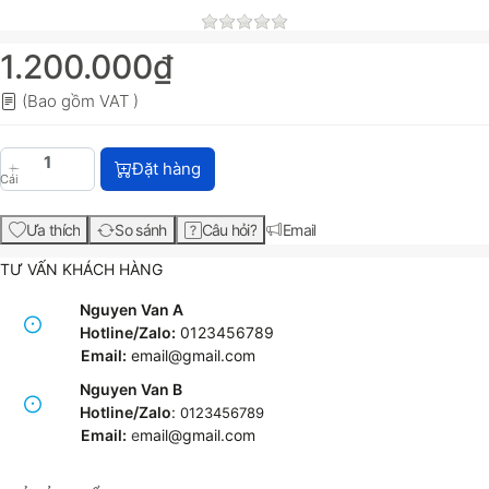
1.200.000₫
(Bao gồm VAT )
Mực in Xerox CT204011 TONER Fujifilm Apeos C245
Đặt hàng
Cái
Ưa thích
So sánh
Câu hỏi?
Email
TƯ VẤN KHÁCH HÀNG
Nguyen Van A
Hotline/Zalo:
0123456789
Email:
email@gmail.com
Nguyen Van B
Hotline/Zalo
:
0123456789
Email:
e
mail@gmail.com