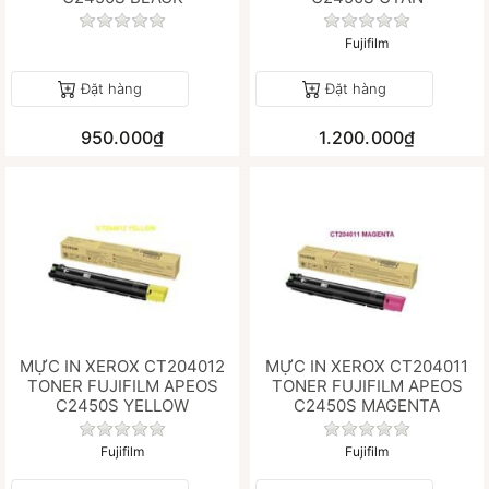
Chưa có đánh giá nào cho sản phẩm này.
Chưa có đánh gi
Fujifilm
Đặt hàng
Đặt hàng
950.000₫
1.200.000₫
MỰC IN XEROX CT204012
MỰC IN XEROX CT204011
TONER FUJIFILM APEOS
TONER FUJIFILM APEOS
C2450S YELLOW
C2450S MAGENTA
Chưa có đánh giá nào cho sản phẩm này.
Chưa có đánh gi
Fujifilm
Fujifilm