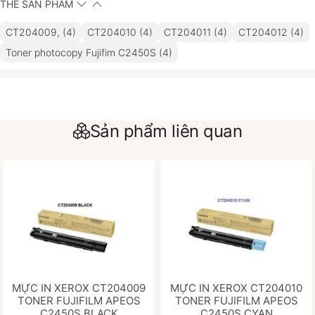
THẺ SẢN PHẨM
CT204009, (4)
CT204010 (4)
CT204011 (4)
CT204012 (4)
Toner photocopy Fujifim C2450S (4)
Sản phẩm liên quan
MỰC IN XEROX CT204009
MỰC IN XEROX CT204010
TONER FUJIFILM APEOS
TONER FUJIFILM APEOS
C2450S BLACK
C2450S CYAN