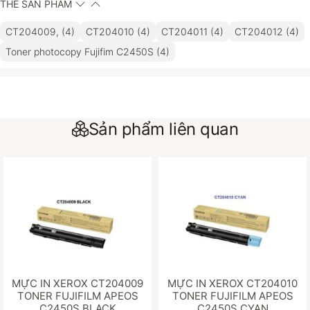
THẺ SẢN PHẨM
CT204009, (4)
CT204010 (4)
CT204011 (4)
CT204012 (4)
Toner photocopy Fujifim C2450S (4)
Sản phẩm liên quan
MỰC IN XEROX CT204009
MỰC IN XEROX CT204010
TONER FUJIFILM APEOS
TONER FUJIFILM APEOS
C2450S BLACK
C2450S CYAN