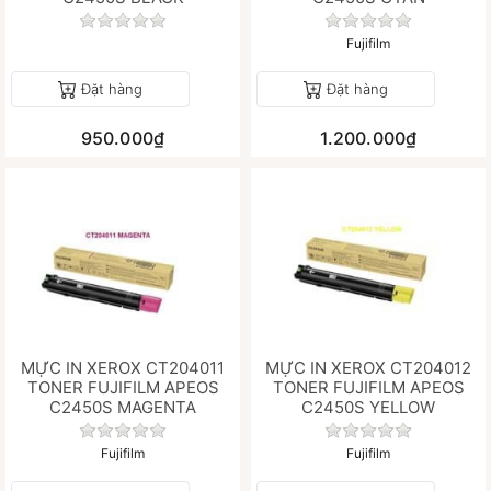
Chưa có đánh giá nào cho sản phẩm này.
Chưa có đánh gi
Fujifilm
Đặt hàng
Đặt hàng
950.000₫
1.200.000₫
MỰC IN XEROX CT204011
MỰC IN XEROX CT204012
TONER FUJIFILM APEOS
TONER FUJIFILM APEOS
C2450S MAGENTA
C2450S YELLOW
Chưa có đánh giá nào cho sản phẩm này.
Chưa có đánh gi
Fujifilm
Fujifilm