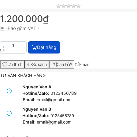
1.200.000₫
(Bao gồm VAT )
Mực in Xerox CT204010 TONER Fujifilm Apeos C245
Đặt hàng
Cái
Ưa thích
So sánh
Câu hỏi?
Email
TƯ VẤN KHÁCH HÀNG
Nguyen Van A
Hotline/Zalo:
0123456789
Email:
email@gmail.com
Nguyen Van B
Hotline/Zalo
:
0123456789
Email:
e
mail@gmail.com