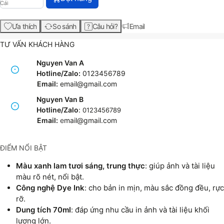
Cái
Ưa thích
So sánh
Câu hỏi?
Email
TƯ VẤN KHÁCH HÀNG
Nguyen Van A
Hotline/Zalo:
0123456789
Email:
email@gmail.com
Nguyen Van B
Hotline/Zalo
:
0123456789
Email:
e
mail@gmail.com
ĐIỂM NỔI BẬT
Màu xanh lam tươi sáng, trung thực
: giúp ảnh và tài liệu
màu rõ nét, nổi bật.
Công nghệ Dye Ink
: cho bản in mịn, màu sắc đồng đều, rực
rỡ.
Dung tích 70ml
: đáp ứng nhu cầu in ảnh và tài liệu khối
lượng lớn.