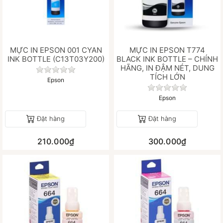
MỰC IN EPSON 001 CYAN
MỰC IN EPSON T774
INK BOTTLE (C13T03Y200)
BLACK INK BOTTLE – CHÍNH
HÃNG, IN ĐẬM NÉT, DUNG
Chưa có đánh giá nào cho sản phẩm này.
TÍCH LỚN
Epson
Chưa có đánh gi
Epson
Đặt hàng
Đặt hàng
210.000₫
300.000₫