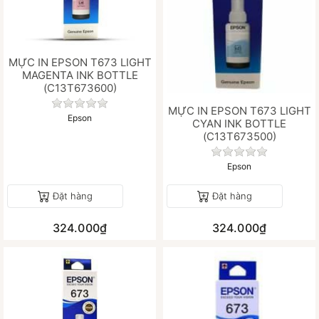
MỰC IN EPSON T673 LIGHT
MAGENTA INK BOTTLE
(C13T673600)
Chưa có đánh giá nào cho sản phẩm này.
MỰC IN EPSON T673 LIGHT
Epson
CYAN INK BOTTLE
(C13T673500)
Chưa có đánh gi
Epson
Đặt hàng
Đặt hàng
324.000₫
324.000₫