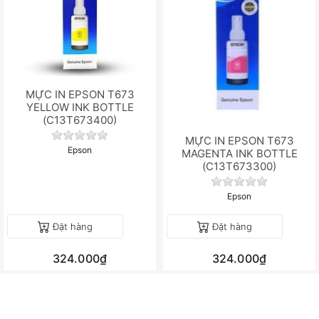
MỰC IN EPSON T673
YELLOW INK BOTTLE
(C13T673400)
Chưa có đánh giá nào cho sản phẩm này.
MỰC IN EPSON T673
Epson
MAGENTA INK BOTTLE
(C13T673300)
Chưa có đánh gi
Epson
Đặt hàng
Đặt hàng
324.000₫
324.000₫