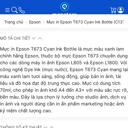
Giỏ h
Trang chủ
Epson
Mực in Epson T673 Cyan Ink Bottle (C13T
MÔ TẢ CHI TIẾT
Mực in Epson T673 Cyan Ink Bottle là mực màu xanh lam
chính hãng Epson, thuộc bộ mực Epson T673 chuyên dụng
cho các dòng máy in ảnh Epson L805 và Epson L1800. Với
công nghệ Dye Ink (mực nước), Epson T673 Cyan mang lại
màu xanh lam tươi sáng, sống động, giúp bản in ảnh, tài
liệu và đồ họa đạt độ trung thực cao. Mực có dung tích
70ml, cho phép in ảnh khổ A4 đến A3+ với màu sắc rực rỡ,
bền màu. Đây là lựa chọn lý tưởng cho studio ảnh, dịch vụ
in ảnh và người dùng cần in ấn phẩm marketing hoặc ảnh
kỷ niệm chất lượng cao.
THÔNG SỐ KỸ THUẬT