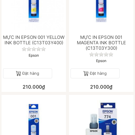
MỰC IN EPSON 001 YELLOW
MỰC IN EPSON 001
INK BOTTLE (C13T03Y400)
MAGENTA INK BOTTLE
(C13T03Y300)
Chưa có đánh giá nào cho sản phẩm này.
Chưa có đánh gi
Epson
Epson
Đặt hàng
Đặt hàng
210.000₫
210.000₫