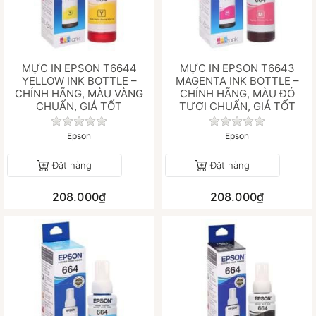
MỰC IN EPSON T6644
MỰC IN EPSON T6643
YELLOW INK BOTTLE –
MAGENTA INK BOTTLE –
CHÍNH HÃNG, MÀU VÀNG
CHÍNH HÃNG, MÀU ĐỎ
CHUẨN, GIÁ TỐT
TƯƠI CHUẨN, GIÁ TỐT
Chưa có đánh giá nào cho sản phẩm này.
Chưa có đánh gi
Epson
Epson
Đặt hàng
Đặt hàng
208.000₫
208.000₫