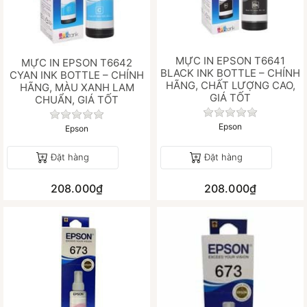
MỰC IN EPSON T6641
MỰC IN EPSON T6642
BLACK INK BOTTLE – CHÍNH
CYAN INK BOTTLE – CHÍNH
HÃNG, CHẤT LƯỢNG CAO,
HÃNG, MÀU XANH LAM
GIÁ TỐT
CHUẨN, GIÁ TỐT
Chưa có đánh gi
Chưa có đánh giá nào cho sản phẩm này.
Epson
Epson
Đặt hàng
Đặt hàng
208.000₫
208.000₫