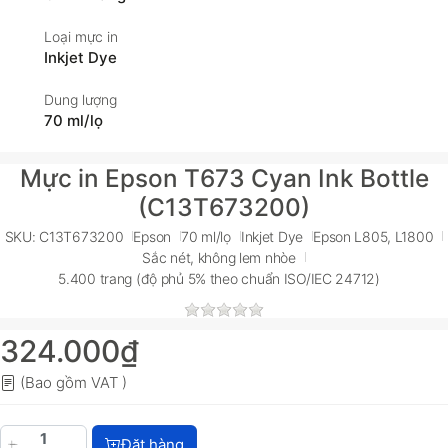
Loại mực in
Inkjet Dye
Dung lượng
70 ml/lọ
Mực in Epson T673 Cyan Ink Bottle
(C13T673200)
SKU: C13T673200
Epson
70 ml/lọ
Inkjet Dye
Epson L805, L1800
Sắc nét, không lem nhòe
5.400 trang (độ phủ 5% theo chuẩn ISO/IEC 24712)
324.000₫
(Bao gồm VAT )
Mực in Epson T673 Cyan Ink Bottle (C13T673200) v
Đặt hàng