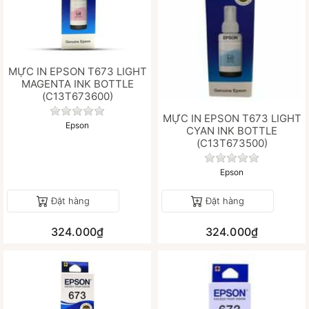
MỰC IN EPSON T673 LIGHT
MAGENTA INK BOTTLE
(C13T673600)
Chưa có đánh giá nào cho sản phẩm này.
MỰC IN EPSON T673 LIGHT
Epson
CYAN INK BOTTLE
(C13T673500)
Chưa có đánh gi
Epson
Đặt hàng
Đặt hàng
324.000₫
324.000₫