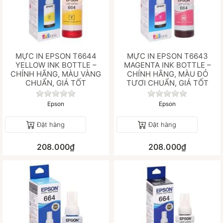
MỰC IN EPSON T6644
MỰC IN EPSON T6643
YELLOW INK BOTTLE –
MAGENTA INK BOTTLE –
CHÍNH HÃNG, MÀU VÀNG
CHÍNH HÃNG, MÀU ĐỎ
CHUẨN, GIÁ TỐT
TƯƠI CHUẨN, GIÁ TỐT
Chưa có đánh giá nào cho sản phẩm này.
Chưa có đánh gi
Epson
Epson
Đặt hàng
Đặt hàng
208.000₫
208.000₫