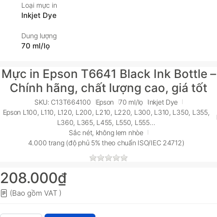
Loại mực in
Inkjet Dye
Dung lượng
70 ml/lọ
Mực in Epson T6641 Black Ink Bottle –
Chính hãng, chất lượng cao, giá tốt
SKU: C13T664100
Epson
70 ml/lọ
Inkjet Dye
Epson L100, L110, L120, L200, L210, L220, L300, L310, L350, L355,
L360, L365, L455, L550, L555…
Sắc nét, không lem nhòe
4.000 trang (độ phủ 5% theo chuẩn ISO/IEC 24712)
208.000₫
(Bao gồm VAT )