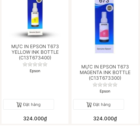
MỰC IN EPSON T673
YELLOW INK BOTTLE
(C13T673400)
Chưa có đánh giá nào cho sản phẩm này.
MỰC IN EPSON T673
Epson
MAGENTA INK BOTTLE
(C13T673300)
Chưa có đánh gi
Epson
Đặt hàng
Đặt hàng
324.000₫
324.000₫