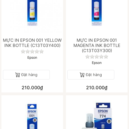
MỰC IN EPSON 001 YELLOW
MỰC IN EPSON 001
INK BOTTLE (C13T03Y400)
MAGENTA INK BOTTLE
(C13T03Y300)
Chưa có đánh giá nào cho sản phẩm này.
Chưa có đánh gi
Epson
Epson
Đặt hàng
Đặt hàng
210.000₫
210.000₫