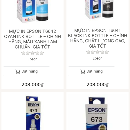
MỰC IN EPSON T6641
MỰC IN EPSON T6642
BLACK INK BOTTLE – CHÍNH
CYAN INK BOTTLE – CHÍNH
HÃNG, CHẤT LƯỢNG CAO,
HÃNG, MÀU XANH LAM
GIÁ TỐT
CHUẨN, GIÁ TỐT
Chưa có đánh gi
Chưa có đánh giá nào cho sản phẩm này.
Epson
Epson
Đặt hàng
Đặt hàng
208.000₫
208.000₫