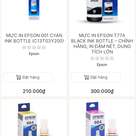
MỰC IN EPSON 001 CYAN
MỰC IN EPSON T774
INK BOTTLE (C13T03Y200)
BLACK INK BOTTLE – CHÍNH
HÃNG, IN ĐẬM NÉT, DUNG
Chưa có đánh giá nào cho sản phẩm này.
TÍCH LỚN
Epson
Chưa có đánh gi
Epson
Đặt hàng
Đặt hàng
210.000₫
300.000₫