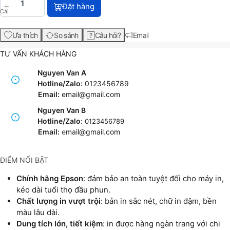
Mực in Epson T6641 Black Ink Bottle – Chính hãng, c
Đặt hàng
Cái
Ưa thích
So sánh
Câu hỏi?
Email
TƯ VẤN KHÁCH HÀNG
Nguyen Van A
Hotline/Zalo:
0123456789
Email:
email@gmail.com
Nguyen Van B
Hotline/Zalo
:
0123456789
Email:
e
mail@gmail.com
ĐIỂM NỔI BẬT
Chính hãng Epson
: đảm bảo an toàn tuyệt đối cho máy in,
kéo dài tuổi thọ đầu phun.
Chất lượng in vượt trội
: bản in sắc nét, chữ in đậm, bền
màu lâu dài.
Dung tích lớn, tiết kiệm
: in được hàng ngàn trang với chi