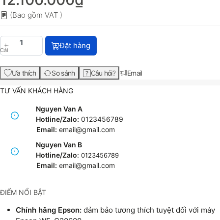
(Bao gồm VAT )
Mực in Epson T02Q Cyan Ink Cartridge C13T02Q20
Đặt hàng
Cái
Ưa thích
So sánh
Câu hỏi?
Email
TƯ VẤN KHÁCH HÀNG
Nguyen Van A
Hotline/Zalo:
0123456789
Email:
email@gmail.com
Nguyen Van B
Hotline/Zalo
:
0123456789
Email:
e
mail@gmail.com
ĐIỂM NỔI BẬT
Chính hãng Epson:
đảm bảo tương thích tuyệt đối với máy