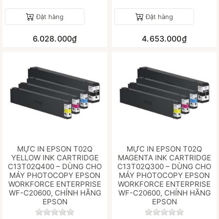
Đặt hàng
Đặt hàng
6.028.000₫
4.653.000₫
MỰC IN EPSON T02Q
MỰC IN EPSON T02Q
YELLOW INK CARTRIDGE
MAGENTA INK CARTRIDGE
C13T02Q400 – DÙNG CHO
C13T02Q300 – DÙNG CHO
MÁY PHOTOCOPY EPSON
MÁY PHOTOCOPY EPSON
WORKFORCE ENTERPRISE
WORKFORCE ENTERPRISE
WF-C20600, CHÍNH HÃNG
WF-C20600, CHÍNH HÃNG
EPSON
EPSON
Chưa có đánh giá nào cho sản phẩm này.
Chưa có đánh gi