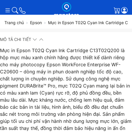
Giỏ h
Trang chủ
Epson
Mực in Epson T02Q Cyan Ink Cartridge C
MÔ TẢ CHI TIẾT
Mực in Epson T02Q Cyan Ink Cartridge C13T02Q200 là
hộp mực màu xanh chính hãng được thiết kế dành riêng
cho máy photocopy Epson WorkForce Enterprise WF-
C20600 – dòng máy in phun doanh nghiệp tốc độ cao,
chất lượng in chuyên nghiệp. Sử dụng công nghệ mực
pigment DURABrite™ Pro, mực T02Q Cyan mang lại bản in
có màu xanh lam (Cyan) rực rỡ, độ phủ đồng đều, bền
màu lâu dài. Mực kháng nước, chống lem hiệu quả, đảm
bảo các bản in tài liệu, hình ảnh, biểu đồ đều đạt chuẩn
sắc nét trong môi trường văn phòng hiện đại. Sản phẩm
giúp tối ưu chi phí vận hành nhờ dung lượng mực lớn, giảm
tần suất thay thế, đồng thời đảm bảo hiệu năng in ấn ổn