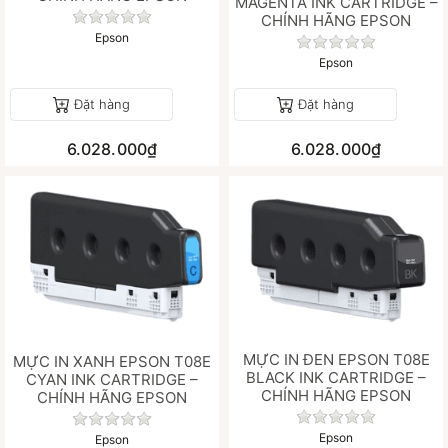
MAGENTA INK CARTRIDGE –
Chưa có đánh giá nào cho sản phẩm này.
CHÍNH HÃNG EPSON
Epson
Chưa có đánh gi
Epson
Đặt hàng
Đặt hàng
6.028.000₫
6.028.000₫
MỰC IN ĐEN EPSON T08E
MỰC IN XANH EPSON T08E
BLACK INK CARTRIDGE –
CYAN INK CARTRIDGE –
CHÍNH HÃNG EPSON
CHÍNH HÃNG EPSON
Chưa có đánh gi
Chưa có đánh giá nào cho sản phẩm này.
Epson
Epson