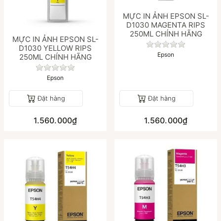
MỰC IN ẢNH EPSON SL-
D1030 MAGENTA RIPS
250ML CHÍNH HÃNG
MỰC IN ẢNH EPSON SL-
Chưa có đánh gi
D1030 YELLOW RIPS
á nào cho sản phẩm này.
Epson
250ML CHÍNH HÃNG
Chưa có đánh giá nào cho sản phẩm này.
Epson
Đặt hàng
Đặt hàng
1.560.000₫
1.560.000₫