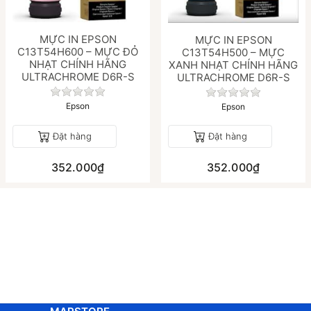
MỰC IN EPSON
MỰC IN EPSON
C13T54H600 – MỰC ĐỎ
C13T54H500 – MỰC
NHẠT CHÍNH HÃNG
XANH NHẠT CHÍNH HÃNG
ULTRACHROME D6R-S
ULTRACHROME D6R-S
Chưa có đánh giá nào cho sản phẩm này.
Chưa có đánh gi
Epson
Epson
Đặt hàng
Đặt hàng
352.000₫
352.000₫