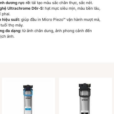
nh dương rực rỡ:
tái tạo màu sắc chân thực, sắc nét.
ghệ Ultrachrome D6r-S:
hạt mực siêu mịn, màu bền lâu,
 phai.
 hiệu suất:
giúp đầu in Micro Piezo™ vận hành mượt mà,
 tuổi thọ máy.
ng đa dạng:
từ ảnh chân dung, ảnh phong cảnh đến
lịch ảnh.