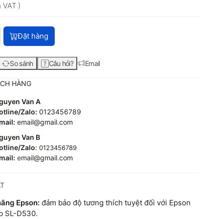
 VAT )
Mực in Epson C13T54H200 – Mực xanh dương chính hãng Ultrac
Đặt hàng
So sánh
Câu hỏi?
Email
ÁCH HÀNG
guyen Van A
tline/Zalo:
0123456789
mail:
email@gmail.com
guyen Van B
tline/Zalo
:
0123456789
mail:
e
mail@gmail.com
ẬT
hãng Epson:
đảm bảo độ tương thích tuyệt đối với Epson
b SL-D530.