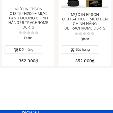
MỰC IN EPSON
C13T54H200 – MỰC
MỰC IN EPSON
XANH DƯƠNG CHÍNH
C13T54H100 – MỰC ĐEN
HÃNG ULTRACHROME
CHÍNH HÃNG
D6R-S
ULTRACHROME D6R-S
Chưa có đánh giá nào cho sản phẩm này.
á nào cho sản phẩm này.
Chưa có đánh gi
Epson
Epson
Đặt hàng
Đặt hàng
352.000₫
352.000₫
DỊCH VỤ