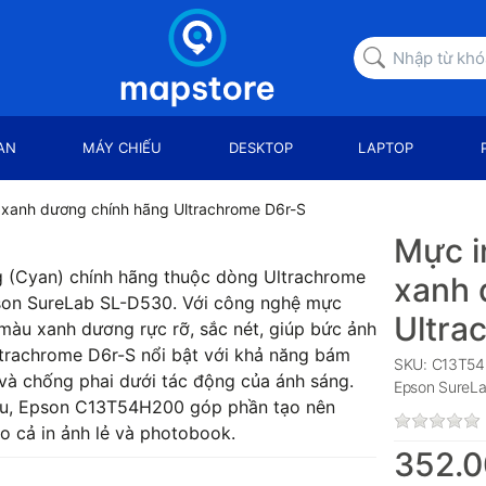
AN
MÁY CHIẾU
DESKTOP
LAPTOP
xanh dương chính hãng Ultrachrome D6r-S
Mực i
(Cyan) chính hãng thuộc dòng Ultrachrome
xanh 
pson SureLab SL-D530. Với công nghệ mực
Ultra
àu xanh dương rực rỡ, sắc nét, giúp bức ảnh
trachrome D6r-S nổi bật với khả năng bám
SKU: C13T5
và chống phai dưới tác động của ánh sáng.
Epson SureL
àu, Epson C13T54H200 góp phần tạo nên
o cả in ảnh lẻ và photobook.
352.