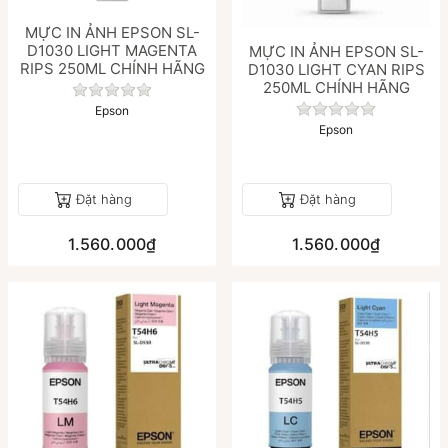
MỰC IN ẢNH EPSON SL-
D1030 LIGHT MAGENTA
MỰC IN ẢNH EPSON SL-
RIPS 250ML CHÍNH HÃNG
D1030 LIGHT CYAN RIPS
250ML CHÍNH HÃNG
Chưa có đánh giá nào cho sản phẩm này.
Chưa có đánh gi
Epson
Epson
Đặt hàng
Đặt hàng
1.560.000₫
1.560.000₫