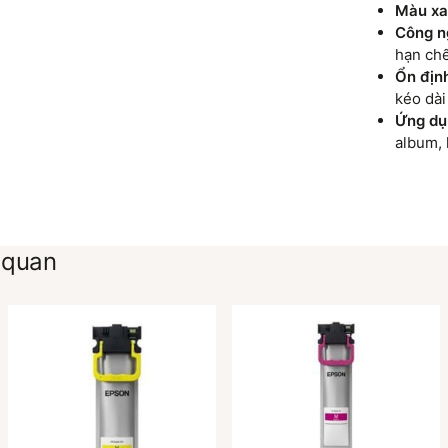
Màu xa
Công n
hạn chế
Ổn định
kéo dài
Ứng dụ
album, 
 quan