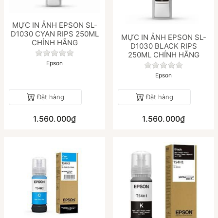
MỰC IN ẢNH EPSON SL-
D1030 CYAN RIPS 250ML
MỰC IN ẢNH EPSON SL-
CHÍNH HÃNG
á nào cho sản phẩm này.
D1030 BLACK RIPS
Chưa có đánh giá nào cho sản phẩm này.
250ML CHÍNH HÃNG
Epson
Chưa có đánh gi
Epson
Đặt hàng
Đặt hàng
1.560.000₫
1.560.000₫