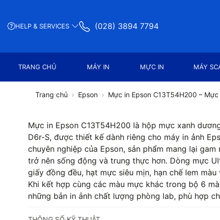
(028) 3894 7794
HELP & SERVICES
TRANG CHỦ
MÁY IN
MỰC IN
MÁY SC
Trang chủ
Epson
Mực in Epson C13T54H200 – Mực 
Mực in Epson C13T54H200 là hộp mực xanh dương 
D6r-S, được thiết kế dành riêng cho máy in ảnh E
chuyên nghiệp của Epson, sản phẩm mang lại gam m
trở nên sống động và trung thực hơn. Dòng mực Ul
giấy đồng đều, hạt mực siêu mịn, hạn chế lem màu 
Khi kết hợp cùng các màu mực khác trong bộ 6 m
những bản in ảnh chất lượng phòng lab, phù hợp ch
THÔNG SỐ KỸ THUẬT