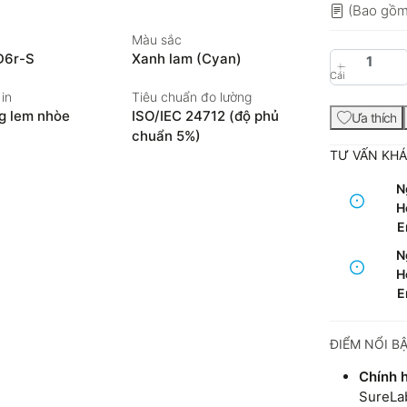
(Bao gồm
Màu sắc
D6r-S
Xanh lam (Cyan)
Cái
in
Tiêu chuẩn đo lường
g lem nhòe
ISO/IEC 24712 (độ phủ
Ưa thích
chuẩn 5%)
TƯ VẤN KH
N
Ho
E
N
Ho
E
ĐIỂM NỔI B
Chính 
SureLa