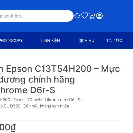
So sánh
Ưa thích
Giỏ hàng
PHOTOCOPY
LINH KIỆN
DỊCH VỤ
TIN TỨC
n Epson C13T54H200 – Mực
dương chính hãng
chrome D6r-S
4H200
Epson
70 ml/lọ
Ultrachrome D6r-S
ab SL-D530
Sắc nét, không lem nhòe
000₫