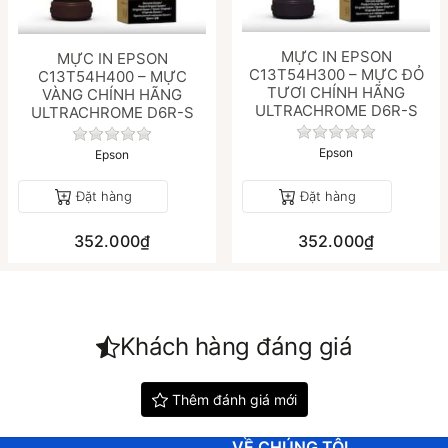
MỰC IN EPSON
MỰC IN EPSON
C13T54H300 – MỰC ĐỎ
C13T54H400 – MỰC
TƯƠI CHÍNH HÃNG
VÀNG CHÍNH HÃNG
ULTRACHROME D6R-S
ULTRACHROME D6R-S
Chưa có đánh gi
á nào cho sản phẩm này.
Chưa có đánh giá nào cho sản phẩm này.
Epson
Epson
Đặt hàng
Đặt hàng
352.000₫
352.000₫
Khách hàng đáng giá
Thêm đánh giá mới
VỀ CHÚNG TÔI