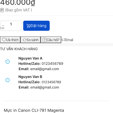
460.000₫
(Bao gồm VAT )
Mực in Canon CLI-781 Magenta với giá 460.000₫, s
Đặt hàng
Cái
Ưa thích
So sánh
Câu hỏi?
Email
TƯ VẤN KHÁCH HÀNG
Nguyen Van A
Hotline/Zalo:
0123456789
Email:
email@gmail.com
Nguyen Van B
Hotline/Zalo
:
0123456789
Email:
e
mail@gmail.com
Mực in Canon CLI-781 Magenta