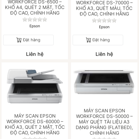
WORKFORCE DS-6500 –
WORKFORCE DS-70000 –
KHỔ A4, QUÉT 2 MẶT, TỐC
KHỔ A3, QUÉT MÀU, TỐC
ĐỘ CAO, CHÍNH HÃNG
ĐỘ CAO, CHÍNH HÃNG
Chưa có đánh giá nào cho sản phẩm này.
Chưa có đánh gi
Epson
Epson
Đặt hàng
Đặt hàng
Liên hệ
Liên hệ
MÁY SCAN EPSON
MÁY SCAN EPSON
WORKFORCE DS-50000 –
WORKFORCE DS-60000 –
MÁY QUÉT TÀI LIỆU A3
KHỔ A3, QUÉT 2 MẶT, TỐC
DẠNG PHẲNG (FLATBED),
ĐỘ CAO, CHÍNH HÃNG
CHÍNH HÃNG