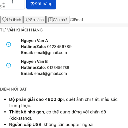
Máy scan Epson Perfection V39II – Flatbed, quét ản
Đặt hàng
Cái
Ưa thích
So sánh
Câu hỏi?
Email
TƯ VẤN KHÁCH HÀNG
Nguyen Van A
Hotline/Zalo:
0123456789
Email:
email@gmail.com
Nguyen Van B
Hotline/Zalo
:
0123456789
Email:
e
mail@gmail.com
ĐIỂM NỔI BẬT
Độ phân giải cao 4800 dpi
, quét ảnh chi tiết, màu sắc
trung thực.
Thiết kế nhỏ gọn
, có thể dựng đứng với chân đỡ
(kickstand).
Nguồn cấp USB
, không cần adapter ngoài.