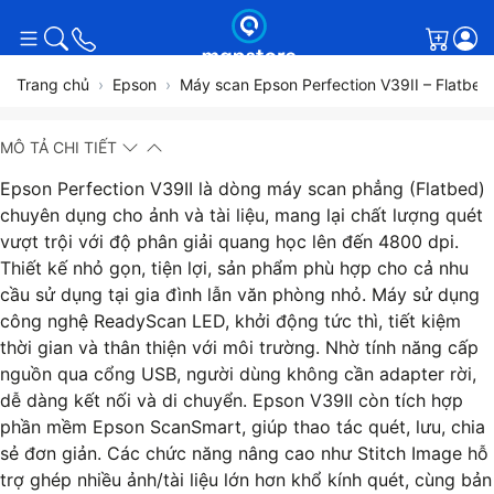
Giỏ h
Trang chủ
Epson
Máy scan Epson Perfection V39II – Flatbed,
MÔ TẢ CHI TIẾT
Epson Perfection V39II là dòng máy scan phẳng (Flatbed)
chuyên dụng cho ảnh và tài liệu, mang lại chất lượng quét
vượt trội với độ phân giải quang học lên đến 4800 dpi.
Thiết kế nhỏ gọn, tiện lợi, sản phẩm phù hợp cho cả nhu
cầu sử dụng tại gia đình lẫn văn phòng nhỏ. Máy sử dụng
công nghệ ReadyScan LED, khởi động tức thì, tiết kiệm
thời gian và thân thiện với môi trường. Nhờ tính năng cấp
nguồn qua cổng USB, người dùng không cần adapter rời,
dễ dàng kết nối và di chuyển. Epson V39II còn tích hợp
phần mềm Epson ScanSmart, giúp thao tác quét, lưu, chia
sẻ đơn giản. Các chức năng nâng cao như Stitch Image hỗ
trợ ghép nhiều ảnh/tài liệu lớn hơn khổ kính quét, cùng bản