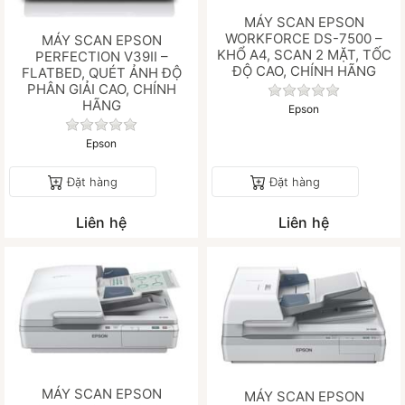
MÁY SCAN EPSON
WORKFORCE DS-7500 –
MÁY SCAN EPSON
KHỔ A4, SCAN 2 MẶT, TỐC
PERFECTION V39II –
ĐỘ CAO, CHÍNH HÃNG
FLATBED, QUÉT ẢNH ĐỘ
PHÂN GIẢI CAO, CHÍNH
Chưa có đánh gi
HÃNG
Epson
Chưa có đánh giá nào cho sản phẩm này.
Epson
Đặt hàng
Đặt hàng
Liên hệ
Liên hệ
MÁY SCAN EPSON
MÁY SCAN EPSON