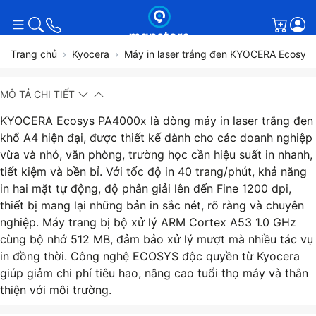
Giỏ h
Trang chủ
Kyocera
Máy in laser trắng đen KYOCERA Ecosys P
MÔ TẢ CHI TIẾT
KYOCERA Ecosys PA4000x là dòng máy in laser trắng đen
khổ A4 hiện đại, được thiết kế dành cho các doanh nghiệp
vừa và nhỏ, văn phòng, trường học cần hiệu suất in nhanh,
tiết kiệm và bền bỉ. Với tốc độ in 40 trang/phút, khả năng
in hai mặt tự động, độ phân giải lên đến Fine 1200 dpi,
thiết bị mang lại những bản in sắc nét, rõ ràng và chuyên
nghiệp. Máy trang bị bộ xử lý ARM Cortex A53 1.0 GHz
cùng bộ nhớ 512 MB, đảm bảo xử lý mượt mà nhiều tác vụ
in đồng thời. Công nghệ ECOSYS độc quyền từ Kyocera
giúp giảm chi phí tiêu hao, nâng cao tuổi thọ máy và thân
thiện với môi trường.