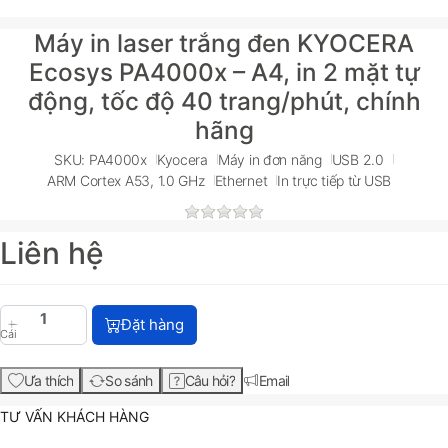
Máy in laser trắng đen KYOCERA
Ecosys PA4000x – A4, in 2 mặt tự
động, tốc độ 40 trang/phút, chính
hãng
SKU: PA4000x
Kyocera
Máy in đơn năng
USB 2.0
ARM Cortex A53, 1.0 GHz
Ethernet
In trực tiếp từ USB
Liên hệ
Máy in laser trắng đen KYOCERA Ecosys PA4000x – A
Đặt hàng
Cái
Ưa thích
So sánh
Câu hỏi?
Email
TƯ VẤN KHÁCH HÀNG