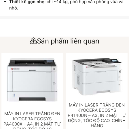
Thiết kế gọn nhẹ:
chỉ ~14 kg, phù hợp văn phòng vừa và
nhỏ.
Sản phẩm liên quan
MÁY IN LASER TRẮNG ĐEN
KYOCERA ECOSYS
MÁY IN LASER TRẮNG ĐEN
P4140DN – A3, IN 2 MẶT TỰ
KYOCERA ECOSYS
ĐỘNG, TỐC ĐỘ CAO, CHÍNH
PA4000X – A4, IN 2 MẶT TỰ
HÃNG