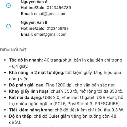
Nguyen Van A
Hotline/Zalo:
0123456789
Email:
email@gmail.com
Nguyen Van B
Hotline/Zalo
:
0123456789
Email:
e
mail@gmail.com
ĐIỂM NỔI BẬT
Tốc độ in nhanh:
40 trang/phút, bản in đầu tiên chỉ trong
~6,4 giây.
Khả năng in 2 mặt tự động:
tiết kiệm giấy, tăng hiệu quả
công việc.
Độ phân giải cao:
Fine 1200 dpi, cho văn bản sắc nét.
Khay giấy linh hoạt:
chuẩn 350 tờ, mở rộng tối đa 850 tờ.
Kết nối đa dạng:
USB 2.0, Ethernet Gigabit, USB Host; hỗ
trợ nhiều ngôn ngữ in (PCL6, PostScript 3, PRESCRIBE).
Tiết kiệm năng lượng:
chế độ tiết kiệm chỉ tiêu thụ 0.3 W.
Độ ồn thấp:
chế độ Quiet giảm tiếng ồn xuống còn 48
dB(A).