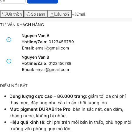
Cái
Ưa thích
So sánh
Câu hỏi?
Email
TƯ VẤN KHÁCH HÀNG
Nguyen Van A
Hotline/Zalo:
0123456789
Email:
email@gmail.com
Nguyen Van B
Hotline/Zalo
:
0123456789
Email:
e
mail@gmail.com
ĐIỂM NỔI BẬT
Dung lượng cực cao – 86.000 trang
: giảm tối đa chi phí
thay mực, đáp ứng nhu cầu in ấn khối lượng lớn.
Mực pigment DURABrite Pro
: bản in sắc nét, đen đậm,
kháng nước, không bị nhòe.
Hiệu quả kinh tế
: chi phí trên mỗi bản in thấp, phù hợp môi
trường văn phòng quy mô lớn.