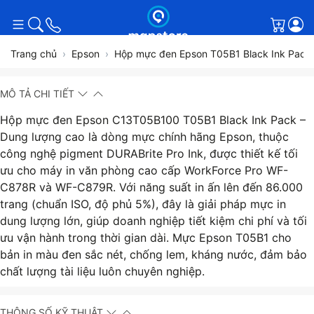
Giỏ h
Trang chủ
Epson
Hộp mực đen Epson T05B1 Black Ink Pack
MÔ TẢ CHI TIẾT
Hộp mực đen Epson C13T05B100 T05B1 Black Ink Pack –
Dung lượng cao là dòng mực chính hãng Epson, thuộc
công nghệ pigment DURABrite Pro Ink, được thiết kế tối
ưu cho máy in văn phòng cao cấp WorkForce Pro WF-
C878R và WF-C879R. Với năng suất in ấn lên đến 86.000
trang (chuẩn ISO, độ phủ 5%), đây là giải pháp mực in
dung lượng lớn, giúp doanh nghiệp tiết kiệm chi phí và tối
ưu vận hành trong thời gian dài. Mực Epson T05B1 cho
bản in màu đen sắc nét, chống lem, kháng nước, đảm bảo
chất lượng tài liệu luôn chuyên nghiệp.
THÔNG SỐ KỸ THUẬT