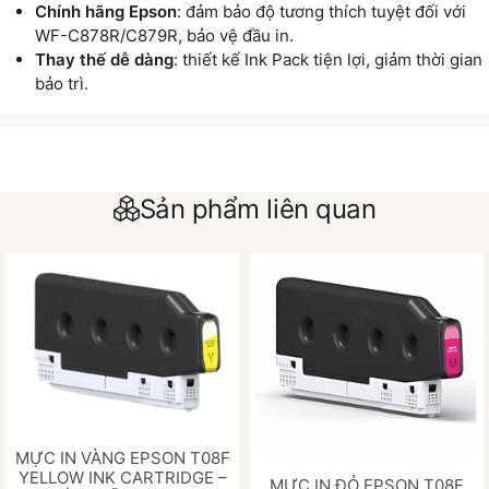
Chính hãng Epson
: đảm bảo độ tương thích tuyệt đối với
WF-C878R/C879R, bảo vệ đầu in.
Thay thế dễ dàng
: thiết kế Ink Pack tiện lợi, giảm thời gian
bảo trì.
Sản phẩm liên quan
MỰC IN VÀNG EPSON T08F
YELLOW INK CARTRIDGE –
MỰC IN ĐỎ EPSON T08F