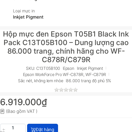
Loại mực in
Inkjet Pigment
Hộp mực đen Epson T05B1 Black Ink
Pack C13T05B100 – Dung lượng cao
86.000 trang, chính hãng cho WF-
C878R/C879R
SKU: C13T05B100
Epson
Inkjet Pigment
Epson WorkForce Pro WF-C878R, WF-C879R
Sắc nét, không lem nhòe
86.000 trang độ phủ 5%
6.919.000₫
(Bao gồm VAT )
Hộp mực đen Epson T05B1 Black Ink Pack C13T05B1
Đặt hàng