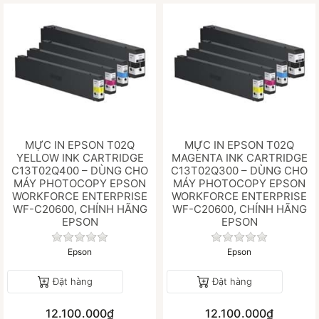
MỰC IN EPSON T02Q
MỰC IN EPSON T02Q
YELLOW INK CARTRIDGE
MAGENTA INK CARTRIDGE
C13T02Q400 – DÙNG CHO
C13T02Q300 – DÙNG CHO
MÁY PHOTOCOPY EPSON
MÁY PHOTOCOPY EPSON
WORKFORCE ENTERPRISE
WORKFORCE ENTERPRISE
WF-C20600, CHÍNH HÃNG
WF-C20600, CHÍNH HÃNG
EPSON
EPSON
Chưa có đánh giá nào cho sản phẩm này.
Chưa có đánh gi
Epson
Epson
Đặt hàng
Đặt hàng
12.100.000₫
12.100.000₫