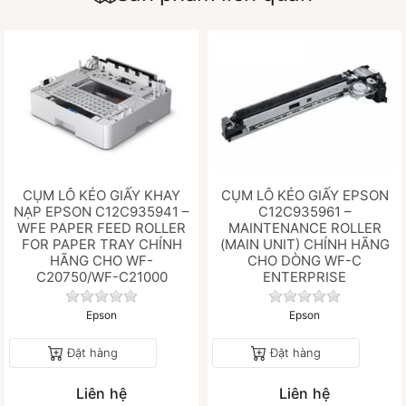
CỤM LÔ KÉO GIẤY KHAY
CỤM LÔ KÉO GIẤY EPSON
NẠP EPSON C12C935941 –
C12C935961 –
WFE PAPER FEED ROLLER
MAINTENANCE ROLLER
FOR PAPER TRAY CHÍNH
(MAIN UNIT) CHÍNH HÃNG
HÃNG CHO WF-
CHO DÒNG WF-C
C20750/WF-C21000
ENTERPRISE
Chưa có đánh giá nào cho sản phẩm này.
Chưa có đánh gi
Epson
Epson
Đặt hàng
Đặt hàng
Liên hệ
Liên hệ