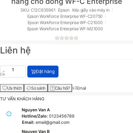
hãng cho dòng WF-C Enterprise
SKU: C12C935961
Epson
Kéo giấy vào máy in
Epson WorkForce Enterprise WF-C20750
Epson WorkForce Enterprise WF-C21000
Epson WorkForce Enterprise WF-M21000
Liên hệ
Cụm lô kéo giấy Epson C12C935961 – Maintenance R
Đặt hàng
Cái
Ưa thích
So sánh
Câu hỏi?
Email
TƯ VẤN KHÁCH HÀNG
Nguyen Van A
Hotline/Zalo:
0123456789
Email:
email@gmail.com
Nguyen Van B