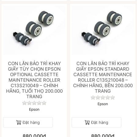
CON LĂN BẢO TRÌ KHAY
CON LĂN BẢO TRÌ KHAY
GIẤY TÙY CHỌN EPSON
GIẤY EPSON STANDARD
OPTIONAL CASSETTE
CASSETTE MAINTENANCE
MAINTENANCE ROLLER
ROLLER C13S210048 –
C13S210049 – CHÍNH
CHÍNH HÃNG, BỀN 200.000
HÃNG, TUỔI THỌ 200.000
TRANG
TRANG
Chưa có đánh gi
Chưa có đánh giá nào cho sản phẩm này.
Epson
Epson
Đặt hàng
Đặt hàng
880.000₫
880.000₫