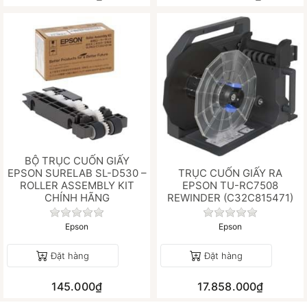
BỘ TRỤC CUỐN GIẤY
EPSON SURELAB SL-D530 –
TRỤC CUỐN GIẤY RA
ROLLER ASSEMBLY KIT
EPSON TU-RC7508
CHÍNH HÃNG
REWINDER (C32C815471)
Chưa có đánh giá nào cho sản phẩm này.
Chưa có đánh gi
Epson
Epson
Đặt hàng
Đặt hàng
145.000₫
17.858.000₫