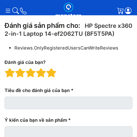
Giỏ h
Đánh giá sản phẩm cho:
HP Spectre x360
2-in-1 Laptop 14-ef2062TU (8F5T5PA)
Reviews.OnlyRegisteredUsersCanWriteReviews
Đánh giá của bạn?
Đánh giá: 1 trên 5 sao. Xấu
Đánh giá: 2 trên 5 sao.
Đánh giá: 3 trên 5 sao.
Đánh giá: 4 trên 5 sa
Đánh giá: 5 trên 5
Tiêu đề cho đánh giá của bạn
Ý kiến ​​của bạn về sản phẩm