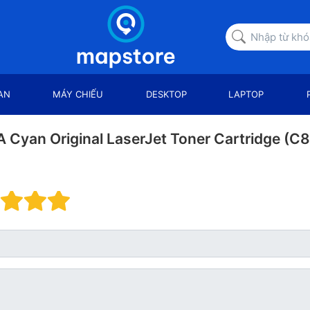
AN
MÁY CHIẾU
DESKTOP
LAPTOP
 Cyan Original LaserJet Toner Cartridge (C
nh giá: 1 trên 5 sao. Xấu
Đánh giá: 2 trên 5 sao.
Đánh giá: 3 trên 5 sao.
Đánh giá: 4 trên 5 sao.
Đánh giá: 5 trên 5 sao. 