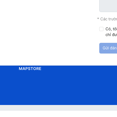
* Các trườ
Có, tô
chỉ đư
Gửi đán
MAPSTORE