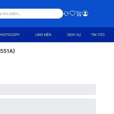
So sánh
Ưa thích
Giỏ hàng
PHOTOCOPY
LINH KIỆN
DỊCH VỤ
TIN TỨC
8551A)
Xuất sắc