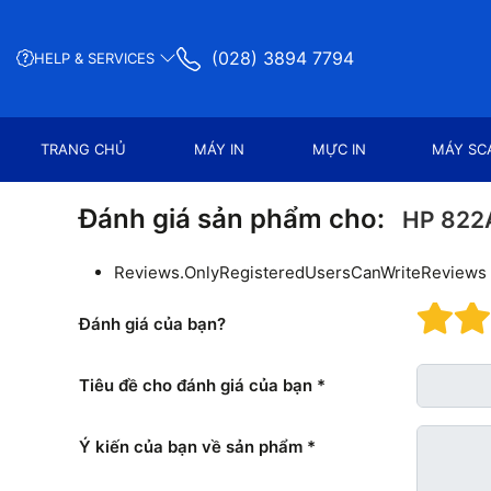
(028) 3894 7794
HELP & SERVICES
TRANG CHỦ
MÁY IN
MỰC IN
MÁY SC
Đánh giá sản phẩm cho:
HP 822A
Reviews.OnlyRegisteredUsersCanWriteReviews
Đá
Đánh giá của bạn?
Tiêu đề cho đánh giá của bạn
Ý kiến ​​của bạn về sản phẩm