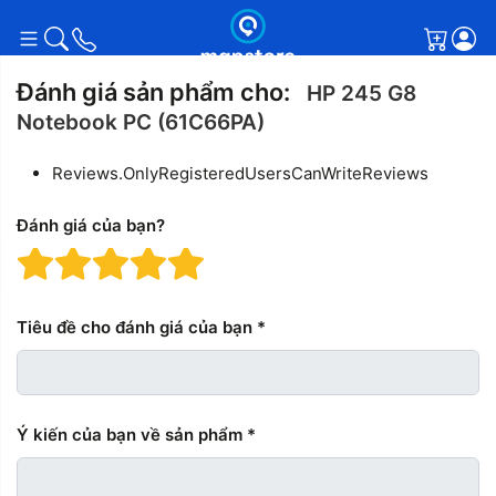
Giỏ h
Đánh giá sản phẩm cho:
HP 245 G8
Notebook PC (61C66PA)
Reviews.OnlyRegisteredUsersCanWriteReviews
Đánh giá của bạn?
Đánh giá: 1 trên 5 sao. Xấu
Đánh giá: 2 trên 5 sao.
Đánh giá: 3 trên 5 sao.
Đánh giá: 4 trên 5 sa
Đánh giá: 5 trên 5
Tiêu đề cho đánh giá của bạn
Ý kiến ​​của bạn về sản phẩm