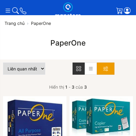
Giỏ h
Trang chủ
PaperOne
PaperOne
Hiển thị
1
-
3
của
3