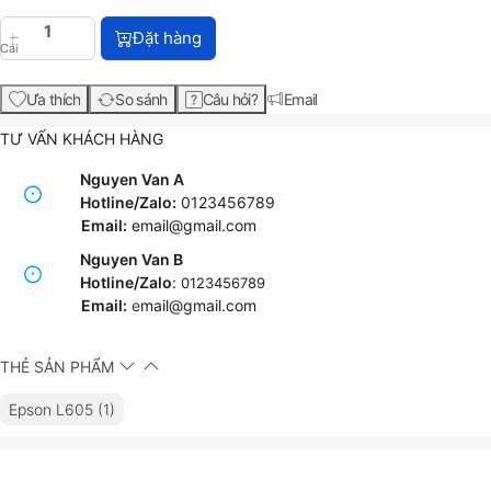
Máy in phun màu đa năng Epson L605 (C11CF72501) 
Đặt hàng
Cái
Ưa thích
So sánh
Câu hỏi?
Email
TƯ VẤN KHÁCH HÀNG
Nguyen Van A
Hotline/Zalo:
0123456789
Email:
email@gmail.com
Nguyen Van B
Hotline/Zalo
:
0123456789
Email:
e
mail@gmail.com
THẺ SẢN PHẨM
Epson L605 (1)