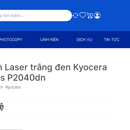
So sánh
Ưa thích
Giỏ hàng
PHOTOCOPY
LINH KIỆN
DỊCH VỤ
TIN TỨC
n Laser trắng đen Kyocera
ys P2040dn
dn
Kyocera
ệ