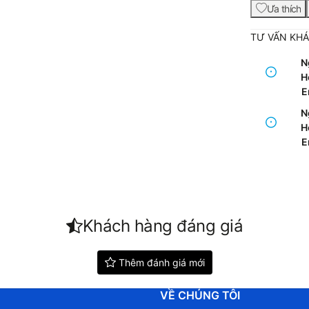
Ưa thích
TƯ VẤN KH
N
Ho
E
N
Ho
E
Khách hàng đáng giá
Thêm đánh giá mới
VỀ CHÚNG TÔI