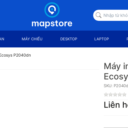
AN
MÁY CHIẾU
DESKTOP
LAPTOP
a Ecosys P2040dn
Máy i
Ecos
SKU: P2040
Liên h