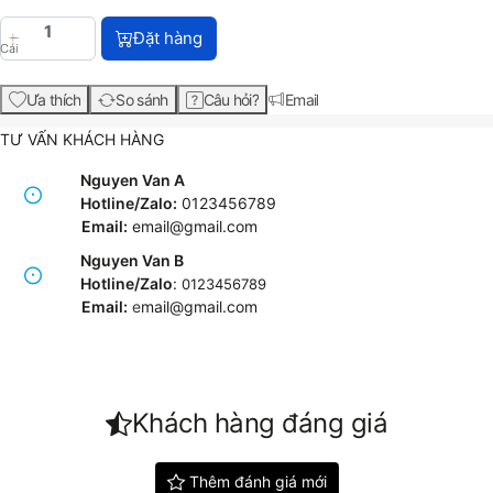
Máy in HP LaserJet Pro M402dn Printer (C5F94A) vớ
Đặt hàng
Cái
Ưa thích
So sánh
Câu hỏi?
Email
TƯ VẤN KHÁCH HÀNG
Nguyen Van A
Hotline/Zalo:
0123456789
Email:
email@gmail.com
Nguyen Van B
Hotline/Zalo
:
0123456789
Email:
e
mail@gmail.com
Khách hàng đáng giá
Thêm đánh giá mới