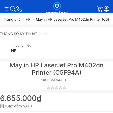
Giỏ h
Trang chủ
HP
Máy in HP LaserJet Pro M402dn Printer (C5F9
THÔNG SỐ KỸ THUẬT
Thương hiệu
HP
Máy in HP LaserJet Pro M402dn
Printer (C5F94A)
SKU: C5F94A
HP
6.655.000₫
(Bao gồm VAT )