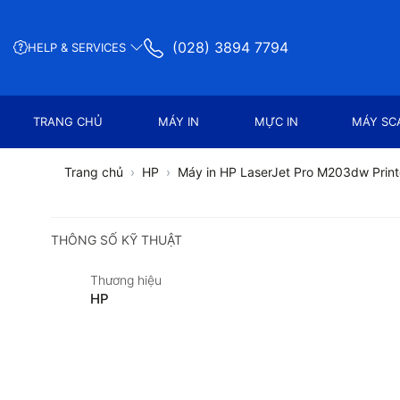
(028) 3894 7794
HELP & SERVICES
TRANG CHỦ
MÁY IN
MỰC IN
MÁY SC
Trang chủ
HP
Máy in HP LaserJet Pro M203dw Prin
THÔNG SỐ KỸ THUẬT
Thương hiệu
HP