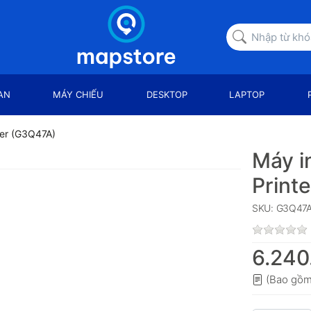
AN
MÁY CHIẾU
DESKTOP
LAPTOP
ter (G3Q47A)
Máy i
Print
SKU: G3Q47
6.240
(Bao gồm