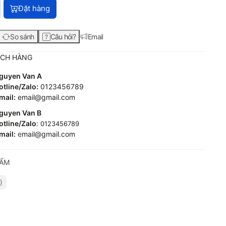
Máy in HP LaserJet Pro M203dw Printer (G3Q47A) với giá 6.240
Đặt hàng
So sánh
Câu hỏi?
Email
ÁCH HÀNG
guyen Van A
tline/Zalo:
0123456789
mail:
email@gmail.com
guyen Van B
tline/Zalo
:
0123456789
mail:
e
mail@gmail.com
HẨM
)