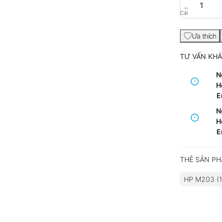
Cái
Ưa thích
TƯ VẤN KH
N
Ho
E
N
Ho
E
THẺ SẢN P
HP M203 (1