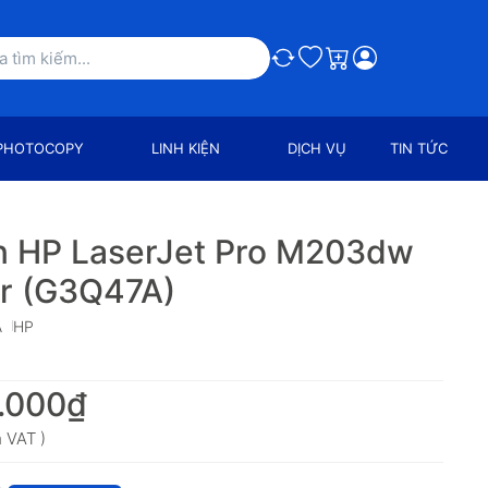
So sánh
Ưa thích
Giỏ hàng
PHOTOCOPY
LINH KIỆN
DỊCH VỤ
TIN TỨC
n HP LaserJet Pro M203dw
er (G3Q47A)
A
HP
.000₫
 VAT )