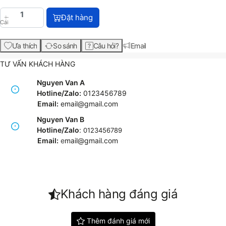
Máy in HP LaserJet Pro M203dn Printer (G3Q46A) v
Đặt hàng
Cái
Ưa thích
So sánh
Câu hỏi?
Email
TƯ VẤN KHÁCH HÀNG
Nguyen Van A
Hotline/Zalo:
0123456789
Email:
email@gmail.com
Nguyen Van B
Hotline/Zalo
:
0123456789
Email:
e
mail@gmail.com
Khách hàng đáng giá
Thêm đánh giá mới