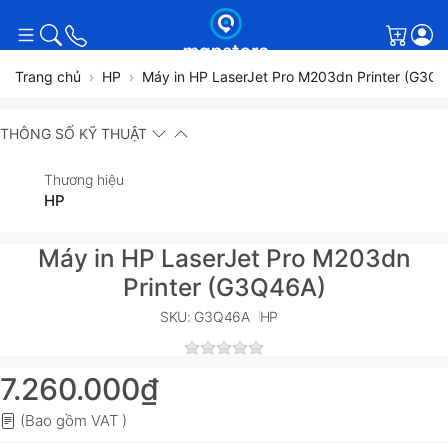
Giỏ h
Trang chủ
HP
Máy in HP LaserJet Pro M203dn Printer (G3Q
THÔNG SỐ KỸ THUẬT
Thương hiệu
HP
Máy in HP LaserJet Pro M203dn
Printer (G3Q46A)
SKU: G3Q46A
HP
7.260.000₫
(Bao gồm VAT )