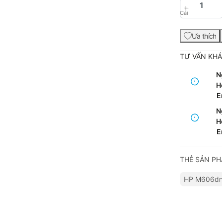
Cái
Ưa thích
TƯ VẤN KH
N
Ho
E
N
Ho
E
THẺ SẢN P
HP M606dn 