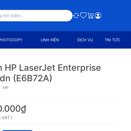
So sánh
Ưa thích
Giỏ hàng
PHOTOCOPY
LINH KIỆN
DỊCH VỤ
TIN TỨC
n HP LaserJet Enterprise
dn (E6B72A)
HP
0.000₫
 VAT )