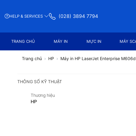
(028) 3894 7794
HELP & SERVICES
TRANG CHỦ
MÁY IN
MỰC IN
MÁY SC
Trang chủ
HP
Máy in HP LaserJet Enterprise M606
THÔNG SỐ KỸ THUẬT
Thương hiệu
HP