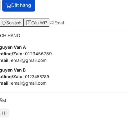
Máy in HP LaserJet Enterprise M606dn (E6B72A) với giá 31.070
Đặt hàng
So sánh
Câu hỏi?
Email
ÁCH HÀNG
guyen Van A
tline/Zalo:
0123456789
mail:
email@gmail.com
guyen Van B
tline/Zalo
:
0123456789
mail:
e
mail@gmail.com
HẨM
(1)