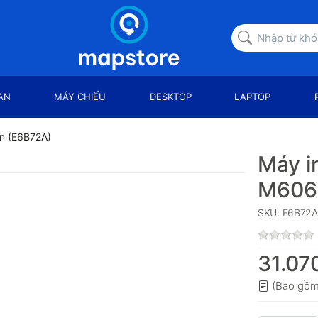
AN
MÁY CHIẾU
DESKTOP
LAPTOP
dn (E6B72A)
Máy i
M606
SKU: E6B72A
31.07
(Bao gồm