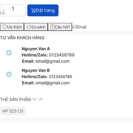
Máy in HP LaserJet Enterprise 500 MFP M525f (CF1
Đặt hàng
Cái
Ưa thích
So sánh
Câu hỏi?
Email
TƯ VẤN KHÁCH HÀNG
Nguyen Van A
Hotline/Zalo:
0123456789
Email:
email@gmail.com
Nguyen Van B
Hotline/Zalo
:
0123456789
Email:
e
mail@gmail.com
THẺ SẢN PHẨM
HP 525 (3)