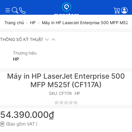
Giỏ h
Trang chủ
HP
Máy in HP LaserJet Enterprise 500 MFP M525f
THÔNG SỐ KỸ THUẬT
Thương hiệu
HP
Máy in HP LaserJet Enterprise 500
MFP M525f (CF117A)
SKU: CF117A
HP
54.390.000₫
(Bao gồm VAT )