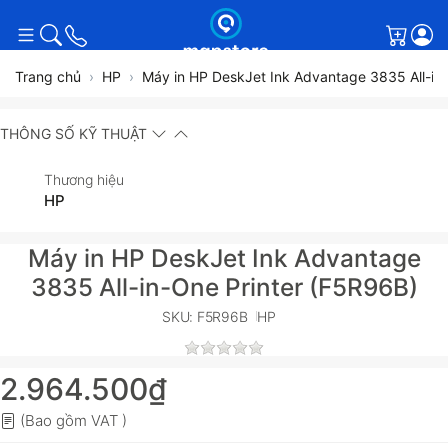
Giỏ h
Trang chủ
HP
Máy in HP DeskJet Ink Advantage 3835 All-in
THÔNG SỐ KỸ THUẬT
Thương hiệu
HP
Máy in HP DeskJet Ink Advantage
3835 All-in-One Printer (F5R96B)
SKU: F5R96B
HP
2.964.500₫
(Bao gồm VAT )