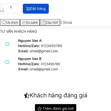
Máy in HP DeskJet Ink Advantage 3835 All-in-One P
Đặt hàng
Cái
Ưa thích
So sánh
Câu hỏi?
Email
TƯ VẤN KHÁCH HÀNG
Nguyen Van A
Hotline/Zalo:
0123456789
Email:
email@gmail.com
Nguyen Van B
Hotline/Zalo
:
0123456789
Email:
e
mail@gmail.com
Khách hàng đáng giá
Thêm đánh giá mới