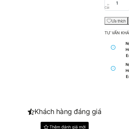
Cái
Ưa thích
TƯ VẤN KH
N
Ho
E
N
Ho
E
Khách hàng đáng giá
Thêm đánh giá mới