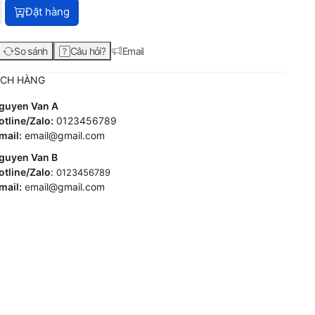
HP Victus Laptop 16-d1187TX (7C0S4PA) với giá 32.990.000₫, 
Đặt hàng
So sánh
Câu hỏi?
Email
ÁCH HÀNG
guyen Van A
tline/Zalo:
0123456789
mail:
email@gmail.com
guyen Van B
tline/Zalo
:
0123456789
mail:
e
mail@gmail.com