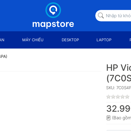
AN
MÁY CHIẾU
DESKTOP
LAPTOP
4PA)
HP Vi
(7C0
SKU: 7C0S4
32.99
(Bao gồm