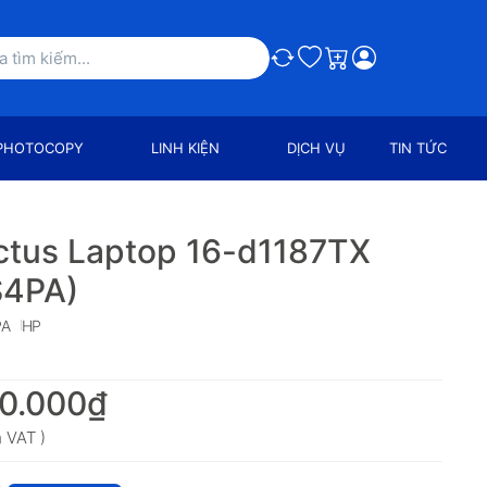
So sánh
Ưa thích
Giỏ hàng
PHOTOCOPY
LINH KIỆN
DỊCH VỤ
TIN TỨC
ctus Laptop 16-d1187TX
S4PA)
PA
HP
0.000₫
 VAT )