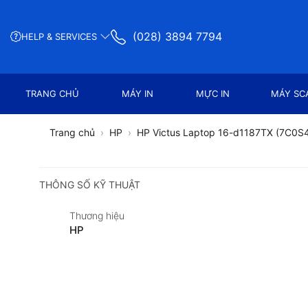
(028) 3894 7794
HELP & SERVICES
TRANG CHỦ
MÁY IN
MỰC IN
MÁY SC
Trang chủ
HP
HP Victus Laptop 16-d1187TX (7C0S
THÔNG SỐ KỸ THUẬT
Thương hiệu
HP