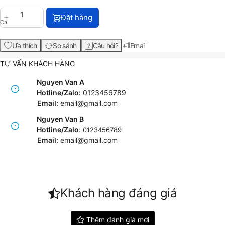
HP ProBook 440 G8 Notebook PC (614F3PA) với giá
Đặt hàng
Cái
Ưa thích
So sánh
Câu hỏi?
Email
TƯ VẤN KHÁCH HÀNG
Nguyen Van A
Hotline/Zalo:
0123456789
Email:
email@gmail.com
Nguyen Van B
Hotline/Zalo
:
0123456789
Email:
e
mail@gmail.com
Khách hàng đáng giá
Thêm đánh giá mới