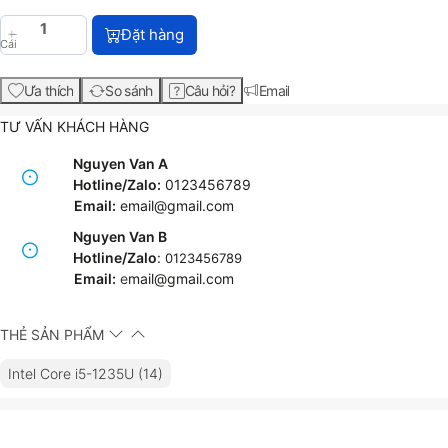
HP Pavilion Laptop 14-dv2034TU (6K770PA) với giá
Đặt hàng
Cái
Ưa thích
So sánh
Câu hỏi?
Email
TƯ VẤN KHÁCH HÀNG
Nguyen Van A
Hotline/Zalo:
0123456789
Email:
email@gmail.com
Nguyen Van B
Hotline/Zalo
:
0123456789
Email:
e
mail@gmail.com
THẺ SẢN PHẨM
Intel Core i5-1235U (14)