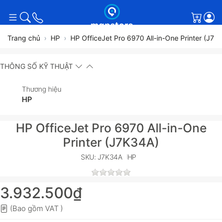
Giỏ h
Trang chủ
HP
HP OfficeJet Pro 6970 All-in-One Printer (J7K
THÔNG SỐ KỸ THUẬT
Thương hiệu
HP
HP OfficeJet Pro 6970 All-in-One
Printer (J7K34A)
SKU: J7K34A
HP
3.932.500₫
(Bao gồm VAT )