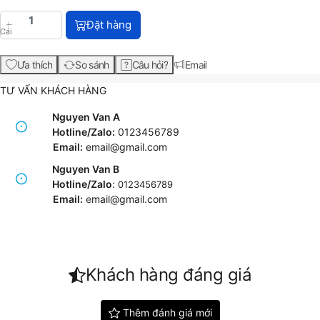
HP OfficeJet Pro 6970 All-in-One Printer (J7K34A)
Đặt hàng
Cái
Ưa thích
So sánh
Câu hỏi?
Email
TƯ VẤN KHÁCH HÀNG
Nguyen Van A
Hotline/Zalo:
0123456789
Email:
email@gmail.com
Nguyen Van B
Hotline/Zalo
:
0123456789
Email:
e
mail@gmail.com
Khách hàng đáng giá
Thêm đánh giá mới