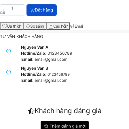
HP LaserJet M5035xs Multifunction Printer (Q7831A
Đặt hàng
Cái
Ưa thích
So sánh
Câu hỏi?
Email
TƯ VẤN KHÁCH HÀNG
Nguyen Van A
Hotline/Zalo:
0123456789
Email:
email@gmail.com
Nguyen Van B
Hotline/Zalo
:
0123456789
Email:
e
mail@gmail.com
Khách hàng đáng giá
Thêm đánh giá mới