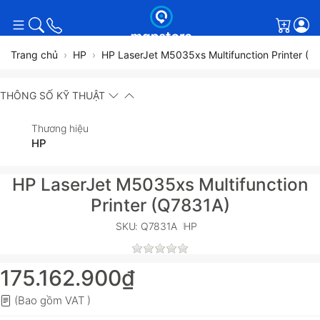
Giỏ h
Trang chủ
HP
HP LaserJet M5035xs Multifunction Printer (
THÔNG SỐ KỸ THUẬT
Thương hiệu
HP
HP LaserJet M5035xs Multifunction
Printer (Q7831A)
SKU: Q7831A
HP
175.162.900₫
(Bao gồm VAT )