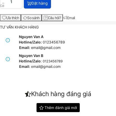
HP LaserJet M1319f Multifunction Printer (CB536A) 
Đặt hàng
Cái
Ưa thích
So sánh
Câu hỏi?
Email
TƯ VẤN KHÁCH HÀNG
Nguyen Van A
Hotline/Zalo:
0123456789
Email:
email@gmail.com
Nguyen Van B
Hotline/Zalo
:
0123456789
Email:
e
mail@gmail.com
Khách hàng đáng giá
Thêm đánh giá mới