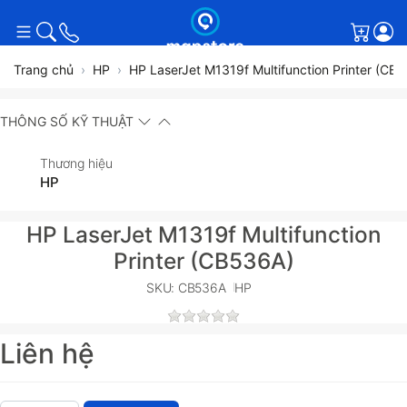
Giỏ h
Trang chủ
HP
HP LaserJet M1319f Multifunction Printer (CB
THÔNG SỐ KỸ THUẬT
Thương hiệu
HP
HP LaserJet M1319f Multifunction
Printer (CB536A)
SKU: CB536A
HP
Liên hệ