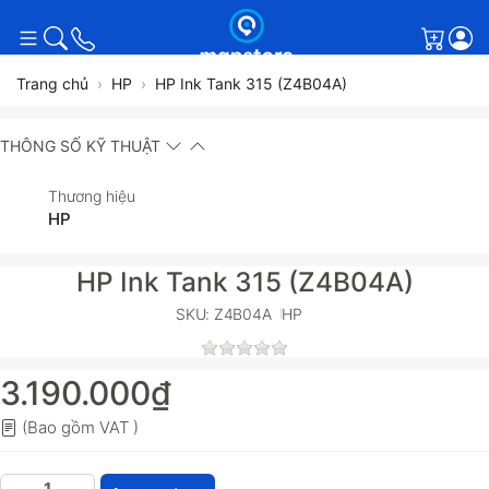
Giỏ h
Trang chủ
HP
HP Ink Tank 315 (Z4B04A)
THÔNG SỐ KỸ THUẬT
Thương hiệu
HP
HP Ink Tank 315 (Z4B04A)
SKU: Z4B04A
HP
3.190.000₫
(Bao gồm VAT )
HP Ink Tank 315 (Z4B04A) với giá 3.190.000₫, số l