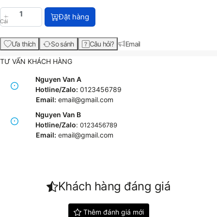
HP DeskJet 2132 All-in-One Printer (F5S41A) với g
Đặt hàng
Cái
Ưa thích
So sánh
Câu hỏi?
Email
TƯ VẤN KHÁCH HÀNG
Nguyen Van A
Hotline/Zalo:
0123456789
Email:
email@gmail.com
Nguyen Van B
Hotline/Zalo
:
0123456789
Email:
e
mail@gmail.com
Khách hàng đáng giá
Thêm đánh giá mới