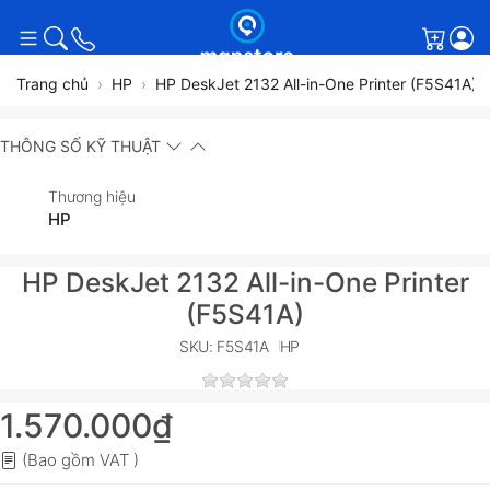
Giỏ h
Trang chủ
HP
HP DeskJet 2132 All-in-One Printer (F5S41A)
THÔNG SỐ KỸ THUẬT
Thương hiệu
HP
HP DeskJet 2132 All-in-One Printer
(F5S41A)
SKU: F5S41A
HP
1.570.000₫
(Bao gồm VAT )