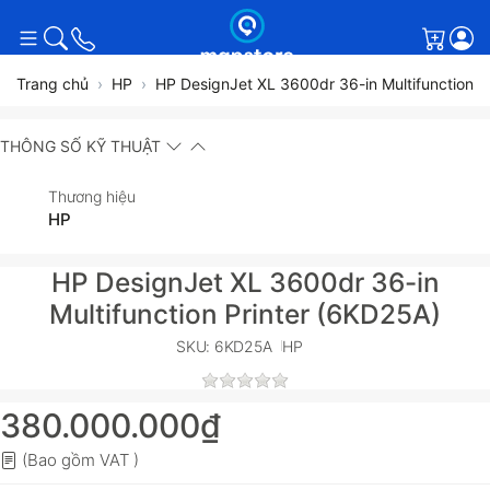
Giỏ h
Trang chủ
HP
HP DesignJet XL 3600dr 36-in Multifunction P
THÔNG SỐ KỸ THUẬT
Thương hiệu
HP
HP DesignJet XL 3600dr 36-in
Multifunction Printer (6KD25A)
SKU: 6KD25A
HP
380.000.000₫
(Bao gồm VAT )