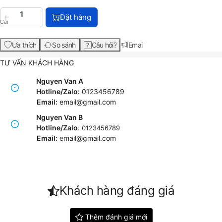
HP DesignJet XL 3600dr 36-in Multifunction Printe
Đặt hàng
Cái
Ưa thích
So sánh
Câu hỏi?
Email
TƯ VẤN KHÁCH HÀNG
Nguyen Van A
Hotline/Zalo:
0123456789
Email:
email@gmail.com
Nguyen Van B
Hotline/Zalo
:
0123456789
Email:
e
mail@gmail.com
Khách hàng đáng giá
Thêm đánh giá mới