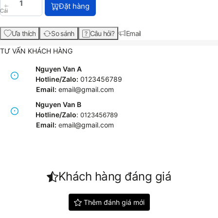
HP DesignJet D5800 60-in Production Printer (F2L4
Đặt hàng
Cái
Ưa thích
So sánh
Câu hỏi?
Email
TƯ VẤN KHÁCH HÀNG
Nguyen Van A
Hotline/Zalo:
0123456789
Email:
email@gmail.com
Nguyen Van B
Hotline/Zalo
:
0123456789
Email:
e
mail@gmail.com
Khách hàng đáng giá
Thêm đánh giá mới