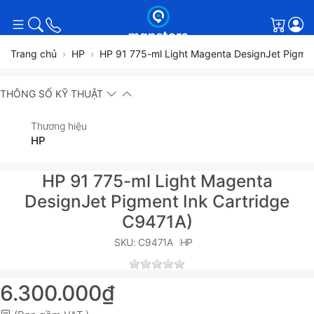
Giỏ h
Trang chủ
HP
HP 91 775-ml Light Magenta DesignJet Pigmen
THÔNG SỐ KỸ THUẬT
Thương hiệu
HP
HP 91 775-ml Light Magenta
DesignJet Pigment Ink Cartridge
C9471A)
SKU: C9471A
HP
6.300.000₫