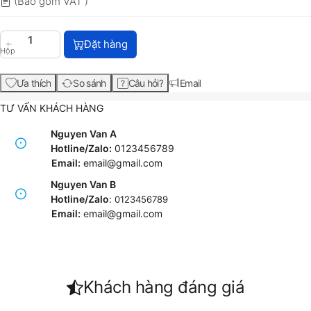
(Bao gồm VAT )
HP 91 775-ml Light Magenta DesignJet Pigment Ink
Đặt hàng
Hộp
Ưa thích
So sánh
Câu hỏi?
Email
TƯ VẤN KHÁCH HÀNG
Nguyen Van A
Hotline/Zalo:
0123456789
Email:
email@gmail.com
Nguyen Van B
Hotline/Zalo
:
0123456789
Email:
e
mail@gmail.com
Khách hàng đáng giá