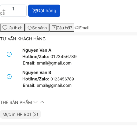
HP 901 Black Original Ink Cartridge (CC653AA) với
Đặt hàng
Cái
Ưa thích
So sánh
Câu hỏi?
Email
TƯ VẤN KHÁCH HÀNG
Nguyen Van A
Hotline/Zalo:
0123456789
Email:
email@gmail.com
Nguyen Van B
Hotline/Zalo
:
0123456789
Email:
e
mail@gmail.com
THẺ SẢN PHẨM
Mực in HP 901 (2)