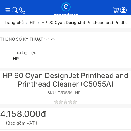
Giỏ h
Trang chủ
HP
HP 90 Cyan DesignJet Printhead and Printhe
THÔNG SỐ KỸ THUẬT
Thương hiệu
HP
HP 90 Cyan DesignJet Printhead and
Printhead Cleaner (C5055A)
SKU: C5055A
HP
4.158.000₫
(Bao gồm VAT )