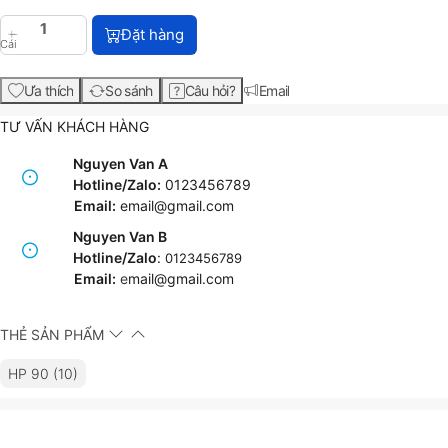
HP 90 Cyan DesignJet Printhead and Printhead Cle
Đặt hàng
Cái
Ưa thích
So sánh
Câu hỏi?
Email
TƯ VẤN KHÁCH HÀNG
Nguyen Van A
Hotline/Zalo:
0123456789
Email:
email@gmail.com
Nguyen Van B
Hotline/Zalo
:
0123456789
Email:
e
mail@gmail.com
THẺ SẢN PHẨM
HP 90 (10)