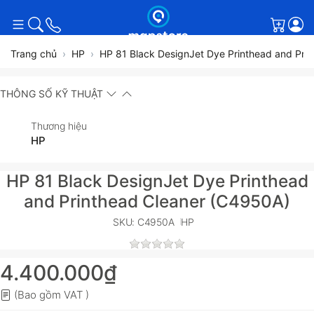
Giỏ h
Trang chủ
HP
HP 81 Black DesignJet Dye Printhead and Pri
THÔNG SỐ KỸ THUẬT
Thương hiệu
HP
HP 81 Black DesignJet Dye Printhead
and Printhead Cleaner (C4950A)
SKU: C4950A
HP
4.400.000₫
(Bao gồm VAT )