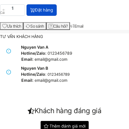
HP 81 Black DesignJet Dye Printhead and Printhea
Đặt hàng
Cái
Ưa thích
So sánh
Câu hỏi?
Email
TƯ VẤN KHÁCH HÀNG
Nguyen Van A
Hotline/Zalo:
0123456789
Email:
email@gmail.com
Nguyen Van B
Hotline/Zalo
:
0123456789
Email:
e
mail@gmail.com
Khách hàng đáng giá
Thêm đánh giá mới