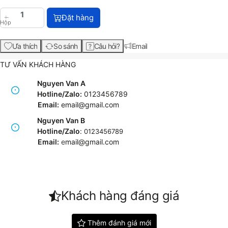
HP 81 680-ml Cyan DesignJet Dye Ink Cartridge (C4
Đặt hàng
Hộp
Ưa thích
So sánh
Câu hỏi?
Email
TƯ VẤN KHÁCH HÀNG
Nguyen Van A
Hotline/Zalo:
0123456789
Email:
email@gmail.com
Nguyen Van B
Hotline/Zalo
:
0123456789
Email:
e
mail@gmail.com
Khách hàng đáng giá
Thêm đánh giá mới