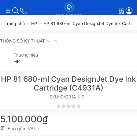
Giỏ h
Trang chủ
HP
HP 81 680-ml Cyan DesignJet Dye Ink Cartri
THÔNG SỐ KỸ THUẬT
Thương hiệu
HP
HP 81 680-ml Cyan DesignJet Dye Ink
Cartridge (C4931A)
SKU: C4931A
HP
5.100.000₫
(Bao gồm VAT )