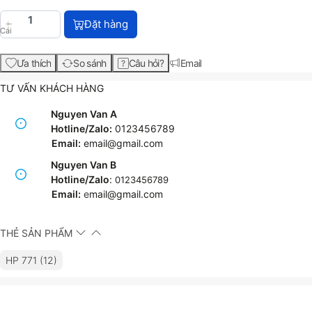
HP 771 Magenta/Yellow DesignJet Printhead (CE018
Đặt hàng
Cái
Ưa thích
So sánh
Câu hỏi?
Email
TƯ VẤN KHÁCH HÀNG
Nguyen Van A
Hotline/Zalo:
0123456789
Email:
email@gmail.com
Nguyen Van B
Hotline/Zalo
:
0123456789
Email:
e
mail@gmail.com
THẺ SẢN PHẨM
HP 771 (12)