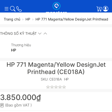
Giỏ h
Trang chủ
HP
HP 771 Magenta/Yellow DesignJet Printhead 
THÔNG SỐ KỸ THUẬT
Thương hiệu
HP
HP 771 Magenta/Yellow DesignJet
Printhead (CE018A)
SKU: CE018A
HP
3.850.000₫
(Bao gồm VAT )