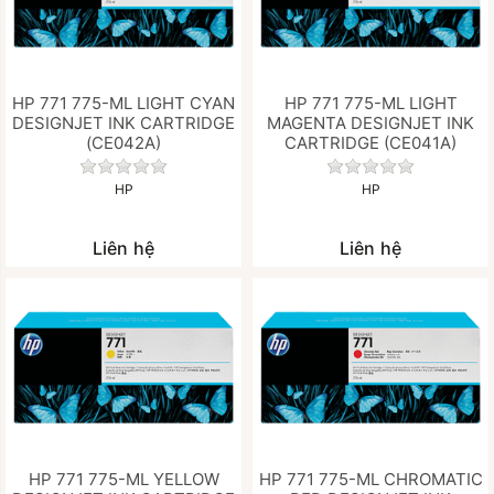
HP 771 775-ML LIGHT CYAN
HP 771 775-ML LIGHT
DESIGNJET INK CARTRIDGE
MAGENTA DESIGNJET INK
(CE042A)
CARTRIDGE (CE041A)
Chưa có đánh giá nào cho sản phẩm này.
Chưa có đánh gi
HP
HP
Liên hệ
Liên hệ
HP 771 775-ML YELLOW
HP 771 775-ML CHROMATIC