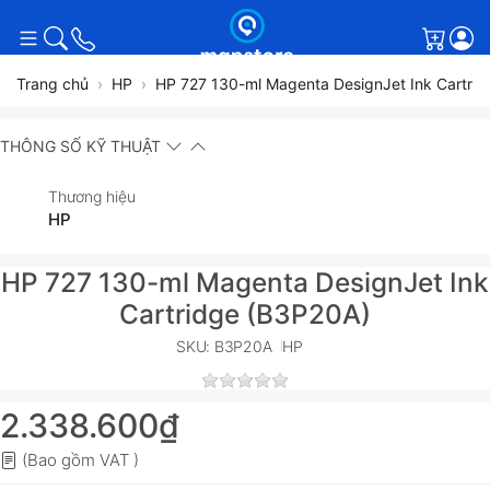
Giỏ h
Trang chủ
HP
HP 727 130-ml Magenta DesignJet Ink Cartri
THÔNG SỐ KỸ THUẬT
Thương hiệu
HP
HP 727 130-ml Magenta DesignJet Ink
Cartridge (B3P20A)
SKU: B3P20A
HP
2.338.600₫
(Bao gồm VAT )