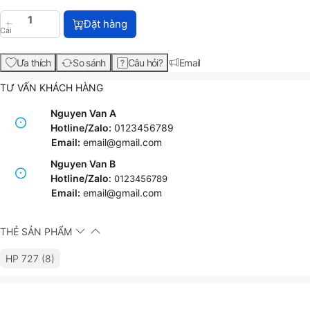
HP 727 130-ml Magenta DesignJet Ink Cartridge (B
Đặt hàng
Cái
Ưa thích
So sánh
Câu hỏi?
Email
TƯ VẤN KHÁCH HÀNG
Nguyen Van A
Hotline/Zalo:
0123456789
Email:
email@gmail.com
Nguyen Van B
Hotline/Zalo
:
0123456789
Email:
e
mail@gmail.com
THẺ SẢN PHẨM
HP 727 (8)