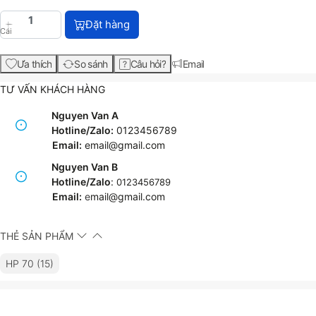
HP 70 130-ml Light Magenta Ink Cartridge (C9455A)
Đặt hàng
Cái
Ưa thích
So sánh
Câu hỏi?
Email
TƯ VẤN KHÁCH HÀNG
Nguyen Van A
Hotline/Zalo:
0123456789
Email:
email@gmail.com
Nguyen Van B
Hotline/Zalo
:
0123456789
Email:
e
mail@gmail.com
THẺ SẢN PHẨM
HP 70 (15)