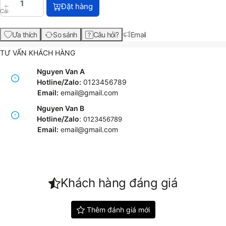
HP 656X High Yield Black Original LaserJet Toner C
Đặt hàng
Cái
Ưa thích
So sánh
Câu hỏi?
Email
TƯ VẤN KHÁCH HÀNG
Nguyen Van A
Hotline/Zalo:
0123456789
Email:
email@gmail.com
Nguyen Van B
Hotline/Zalo
:
0123456789
Email:
e
mail@gmail.com
Khách hàng đáng giá
Thêm đánh giá mới