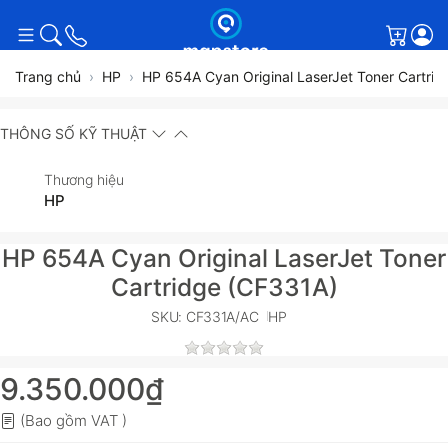
Giỏ h
Trang chủ
HP
HP 654A Cyan Original LaserJet Toner Cartri
THÔNG SỐ KỸ THUẬT
Thương hiệu
HP
HP 654A Cyan Original LaserJet Toner
Cartridge (CF331A)
SKU: CF331A/AC
HP
9.350.000₫
(Bao gồm VAT )